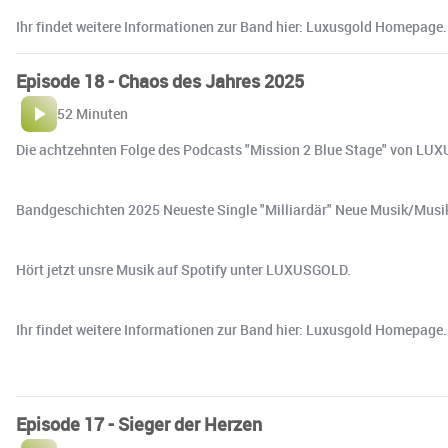
Ihr findet weitere Informationen zur Band hier: ⁠⁠⁠⁠⁠⁠⁠⁠⁠⁠⁠⁠⁠⁠⁠⁠Luxusgold Homepage⁠⁠⁠⁠⁠⁠⁠⁠⁠⁠⁠⁠⁠⁠⁠⁠.
Episode 18 - Chaos des Jahres 2025
52 Minuten
Die achtzehnten Folge des Podcasts "Mission 2 Blue Stage" von LUXU
Bandgeschichten 2025 Neueste Single "Milliardär" Neue Musik/Musi
Hört jetzt unsre Musik auf Spotify unter ⁠⁠⁠⁠⁠⁠⁠⁠⁠⁠⁠⁠⁠⁠⁠LUXUSGOLD⁠⁠⁠⁠⁠⁠⁠⁠⁠⁠⁠⁠⁠⁠⁠.
Ihr findet weitere Informationen zur Band hier: ⁠⁠⁠⁠⁠⁠⁠⁠⁠⁠⁠⁠⁠⁠⁠Luxusgold Homepage⁠⁠⁠⁠⁠⁠⁠⁠⁠⁠⁠⁠⁠⁠⁠.
Episode 17 - Sieger der Herzen