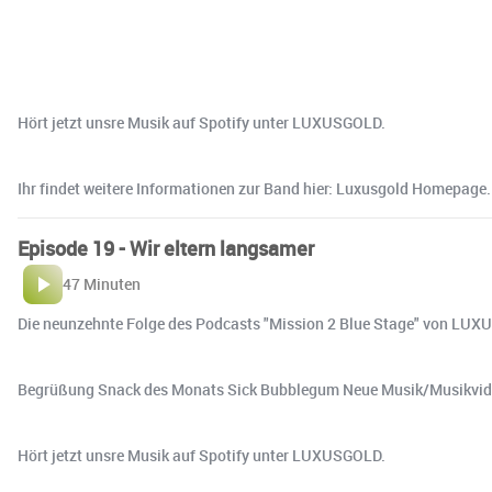
Hört jetzt unsre Musik auf Spotify unter ⁠⁠⁠⁠⁠⁠⁠⁠⁠⁠⁠⁠⁠⁠⁠⁠⁠LUXUSGOLD⁠⁠⁠⁠⁠⁠⁠⁠⁠⁠⁠⁠⁠⁠⁠⁠⁠.
Ihr findet weitere Informationen zur Band hier: ⁠⁠⁠⁠⁠⁠⁠⁠⁠⁠⁠⁠⁠⁠⁠⁠⁠Luxusgold Homepage⁠⁠⁠⁠⁠⁠⁠⁠⁠⁠⁠⁠⁠⁠⁠⁠⁠.
Episode 19 - Wir eltern langsamer
47 Minuten
Die neunzehnte Folge des Podcasts "Mission 2 Blue Stage" von LUXUS
Begrüßung Snack des Monats Sick Bubblegum Neue Musik/Musikvide
Hört jetzt unsre Musik auf Spotify unter ⁠⁠⁠⁠⁠⁠⁠⁠⁠⁠⁠⁠⁠⁠⁠⁠LUXUSGOLD⁠⁠⁠⁠⁠⁠⁠⁠⁠⁠⁠⁠⁠⁠⁠⁠.