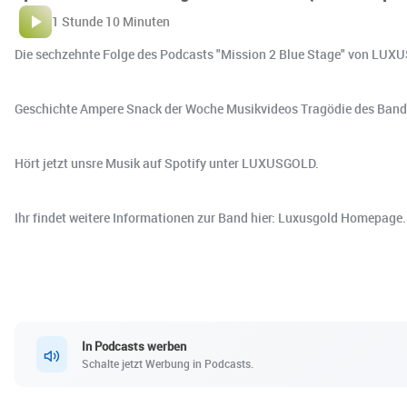
1 Stunde 10 Minuten
Die sechzehnte Folge des Podcasts "Mission 2 Blue Stage" von LUXUS
Geschichte Ampere Snack der Woche Musikvideos Tragödie des Bandl
Hört jetzt unsre Musik auf Spotify unter ⁠⁠⁠⁠⁠⁠⁠⁠⁠⁠⁠⁠⁠LUXUSGOLD⁠⁠⁠⁠⁠⁠⁠⁠⁠⁠⁠⁠⁠.
Ihr findet weitere Informationen zur Band hier: ⁠⁠⁠⁠⁠⁠⁠⁠⁠⁠⁠⁠⁠Luxusgold Homepage⁠⁠⁠⁠⁠⁠⁠⁠⁠⁠⁠⁠⁠.
In Podcasts werben
Schalte jetzt Werbung in Podcasts.