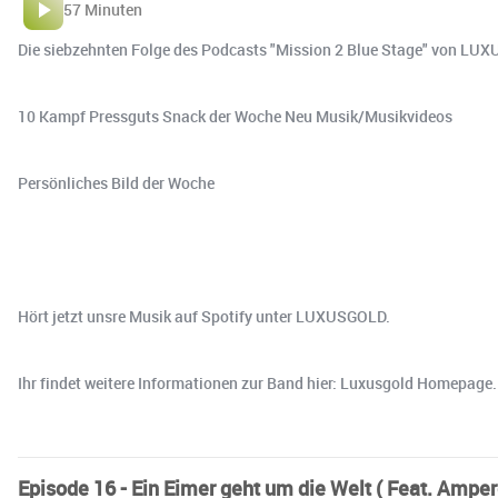
57 Minuten
Die siebzehnten Folge des Podcasts "Mission 2 Blue Stage" von LUXUS
10 Kampf Pressguts Snack der Woche Neu Musik/Musikvideos
Persönliches Bild der Woche
Hört jetzt unsre Musik auf Spotify unter ⁠⁠⁠⁠⁠⁠⁠⁠⁠⁠⁠⁠⁠⁠LUXUSGOLD⁠⁠⁠⁠⁠⁠⁠⁠⁠⁠⁠⁠⁠⁠.
Ihr findet weitere Informationen zur Band hier: ⁠⁠⁠⁠⁠⁠⁠⁠⁠⁠⁠⁠⁠⁠Luxusgold Homepage⁠⁠⁠⁠⁠⁠⁠⁠⁠⁠⁠⁠⁠⁠.
Episode 16 - Ein Eimer geht um die Welt ( Feat. Amper