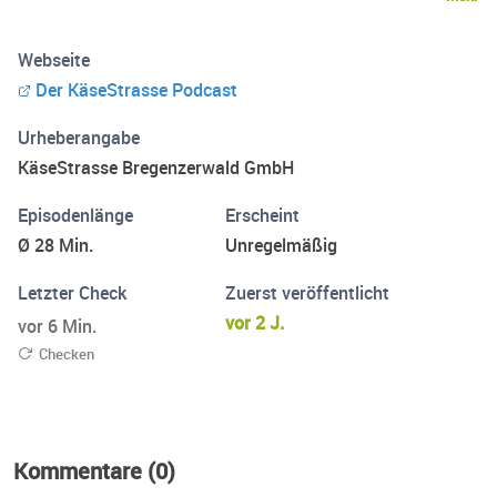
KäseStrasse, anschließend Partner und Wegbegleiter der
Region. Auch führt die Reise auf die Alpen und in die
Webseite
Sennerei sowie nach Lingenau ins Käsekeller-Foyer. Zum
Der KäseStrasse Podcast
Abschluss werfen wir einen Blick in die Zukunft der
KäseStrasse. Geh mit auf eine Entdeckungsreise.
Urheberangabe
KäseStrasse Bregenzerwald GmbH
Episodenlänge
Erscheint
Ø 28 Min.
Unregelmäßig
Letzter Check
Zuerst veröffentlicht
vor 2 J.
vor 6 Min.
Checken
Kommentare (0)