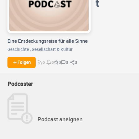
t
Eine Entdeckungsreise für alle Sinne
Geschichte
,
Gesellschaft & Kultur
0
0
Folgen
0
0
0
Podcaster
Podcast aneignen