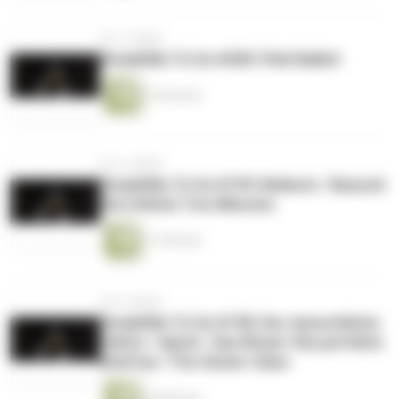
vor 3 Jahren
Sneakfilm To Go #200: Pink Rabbit
10 Minuten
vor 3 Jahren
Sneakfilm To Go #199: Believer / Beyond
the Infinite Two Minutes
11 Minuten
vor 4 Jahren
Sneakfilm To Go #198: Der menschliche
Faktor / Spiral - Das Ritual / Die perfekte
Ehefrau / The Senior Class
25 Minuten