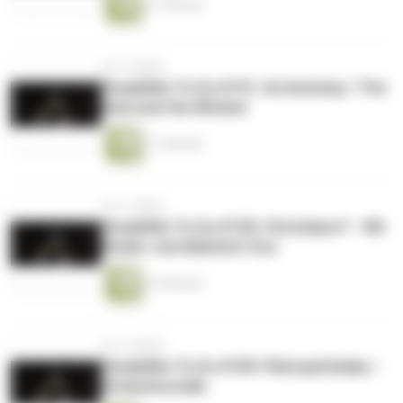
11 Minuten
vor 4 Jahren
Sneakfilm To Go #191: Archenemy / The
Dark and the Wicked
11 Minuten
vor 4 Jahren
Sneakfilm To Go #190: Christiane F - Wir
Kinder vom Bahnhof Zoo
13 Minuten
vor 4 Jahren
Sneakfilm To Go #189: Platzspitzbaby /
Schachnovelle