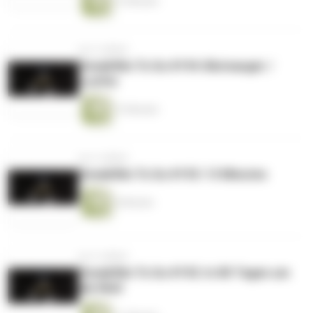
13 Minuten
vor 4 Jahren
Sneakfilm To Go #194: Blutsauger /
Luzifer
13 Minuten
vor 4 Jahren
Sneakfilm To Go #193: 13 Minutes
6 Minuten
vor 4 Jahren
Sneakfilm To Go #192: In 80 Tagen um
die Welt