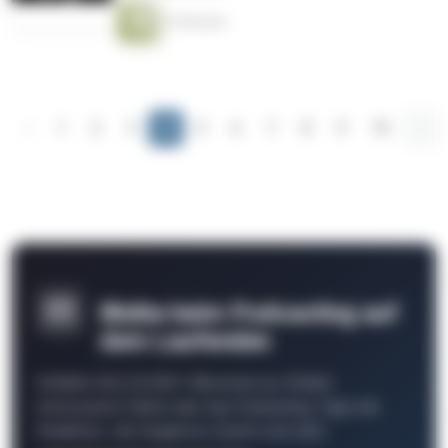
16 Minuten
‹
1
2
3
4
5
6
7
8
9
10
...
Bleibe beim Podcasting auf
dem Laufenden
Schließe Dich 26.000+ Menschen an. Erhalte
interessante Fakten über das Podcasting, Tipps der
Redaktion, Job-Angebote, Events und mehr.