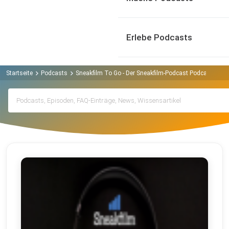
Erlebe Podcasts
Startseite
Podcasts
Sneakfilm To Go - Der Sneakfilm-Podcast Podcast
Ar