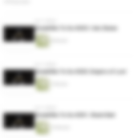
249 Episoden
vor 3 Jahren
Sneakfilm To Go #203: I Am Zlatan
8 Minuten
vor 3 Jahren
Sneakfilm To Go #202: Empire of Lust
7 Minuten
vor 3 Jahren
Sneakfilm To Go #201: Shark Bait
10 Minuten