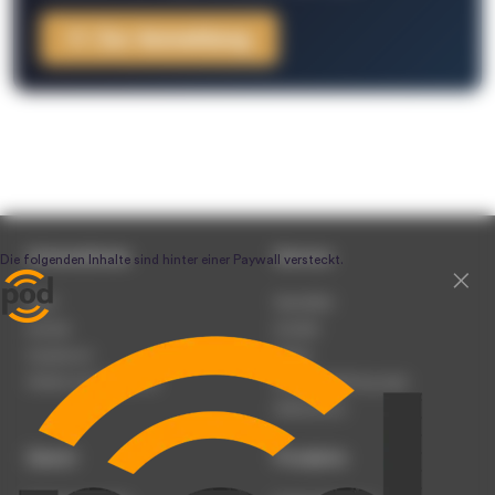
Zur Anmeldung
Unternehmen
Service
Team
Newsletter
Karriere
Kontakt
Impressum
Presse
Werben auf podcast.de
Nutzungsbedingungen
Datenschutz
Dienst
Produkte