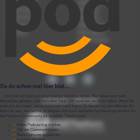
Podcast anmelden
Podcast-Beratung
Podcast hochladen
Podcast-Jobs
Podcast-Events
Podcast-Push
Registrierung
Podcast-Werbung
Anmeldung
Podcast-Agentur
Podcast-Produktion
podcast.de ~ 2004-2026