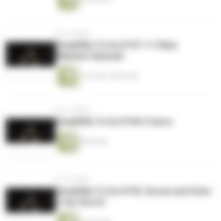
vor 4 Jahren
Sneakfilm To Go #197: 11 Filme
Mammut-Episode
1 Stunde 18 Minuten
vor 4 Jahren
Sneakfilm To Go #196: France
8 Minuten
vor 4 Jahren
Sneakfilm To Go #195: Zeroes and Ones
/ Cop Secret