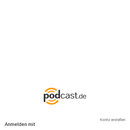
Anmeldung
Hallo Podcast-Hörer! Melde dich hier an. Dich erwarten 1 Million
abonnierbare Podcasts und alles, was Du rund um Podcasting
wissen musst.
Konto erstellen
Anmelden mit