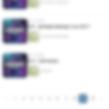
4 Stunden 2 Minuten
vor 9 Jahren
#15 - @ Radio Nukular Live 2017
1 Stunde 30 Minuten
vor 9 Jahren
#14 - Zeitreisen
1 Minute
‹
1
2
3
4
5
6
7
8
9
10
›