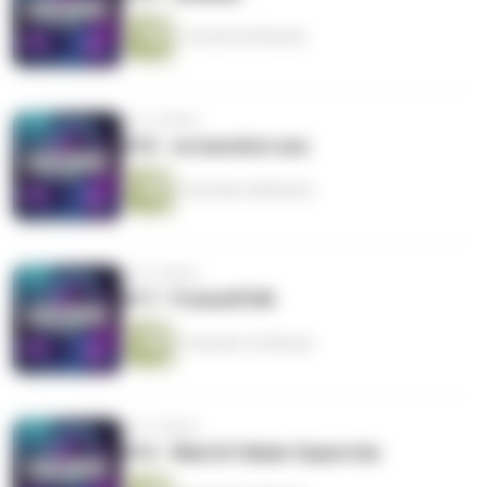
1 Stunde 45 Minuten
vor 9 Jahren
#18 - screenshot.exe
3 Stunden 48 Minuten
vor 9 Jahren
#17 - FreizeitFUN
2 Stunden 22 Minuten
vor 9 Jahren
#16 - Mazl & Fabian Superstar