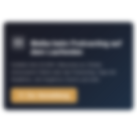
Bleibe beim Podcasting auf
dem Laufenden
Schließe Dich 26.000+ Menschen an. Erhalte
interessante Fakten über das Podcasting, Tipps der
Redaktion, Job-Angebote, Events und mehr.
Zur Anmeldung