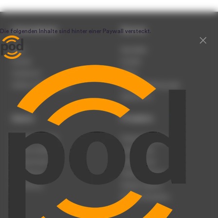
Unternehmen
Service
Team
Newsletter
Karriere
Kontakt
Impressum
Presse
Werben auf podcast.de
Nutzungsbedingungen
Datenschutz
Dienst
Produkte
Podcast anmelden
Podcast-Beratung
Podcast hochladen
Podcast-Jobs
Podcast-Events
Podcast-Push
Registrierung
Podcast-Werbung
Anmeldung
Podcast-Agentur
Podcast-Produktion