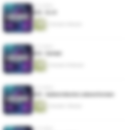
vor 8 Jahren
#25 - R.I.P.
2 Stunden 4 Minuten
vor 8 Jahren
#24 - Defekt
2 Stunden 29 Minuten
vor 8 Jahren
#23 - Außerirdische Lebensformen
2 Stunden 7 Minuten
vor 8 Jahren