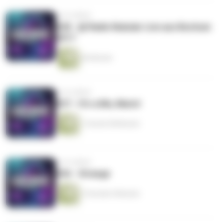
vor 8 Jahren
#28 - @ Radio Nukular Live aus Bochum
2017
46 Minuten
vor 8 Jahren
#27 - It’s-a Me, Mario!
1 Stunde 58 Minuten
vor 8 Jahren
#26 - Strange
3 Stunden 8 Minuten