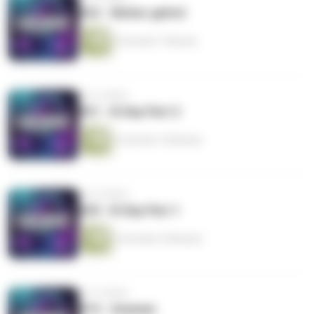
#22 - Weiter gehts!
4 Stunden 7 Minuten
vor 8 Jahren
#21 - B-Day Part 2
2 Stunden 10 Minuten
vor 8 Jahren
#20 - B-Day Part 1
4 Stunden 24 Minuten
vor 9 Jahren
#19 - Sommer