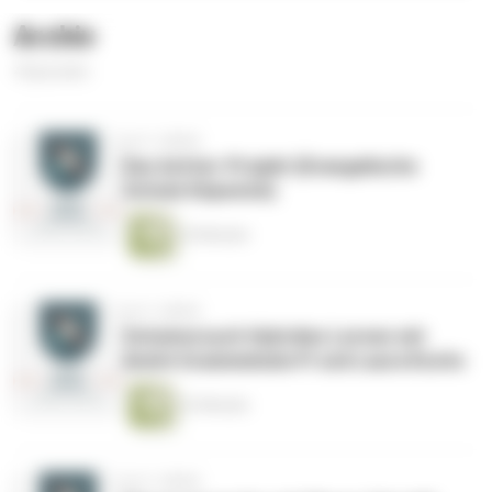
Archiv
4 Episoden
vor 2 Jahren
Das Achter-Projekt (Evangelische
Schule Köpenick)
25 Minuten
vor 2 Jahren
Schulversuch Hybrides Lernen mit
André Grammelsdorff und Laura Kochs
22 Minuten
vor 2 Jahren