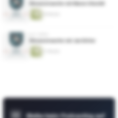
Wissenstransfer mit Maren Utischill
40 Minuten
vor 2 Jahren
Wissenstransfer mit Jan Kötter
31 Minuten
Bleibe beim Podcasting auf