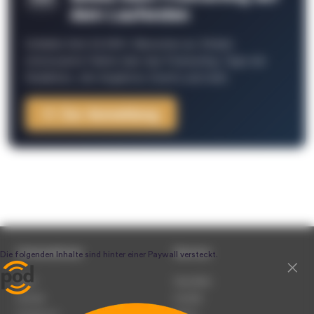
dem Laufenden
Schließe Dich 26.000+ Menschen an. Erhalte
interessante Fakten über das Podcasting, Tipps der
Redaktion, Job-Angebote, Events und mehr.
Zur Anmeldung
Unternehmen
Service
Team
Newsletter
Karriere
Kontakt