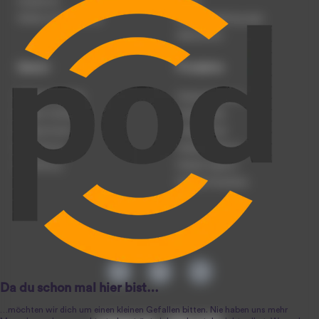
Impressum
Presse
Werben auf podcast.de
Nutzungsbedingungen
Datenschutz
Dienst
Produkte
Podcast anmelden
Podcast-Beratung
Podcast hochladen
Podcast-Jobs
Podcast-Events
Podcast-Push
Registrierung
Podcast-Werbung
Anmeldung
Podcast-Agentur
Podcast-Produktion