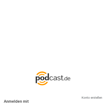
Anmeldung
Hallo Podcast-Hörer! Melde dich hier an. Dich erwarten 1 Million
abonnierbare Podcasts und alles, was Du rund um Podcasting
wissen musst.
Konto erstellen
Anmelden mit