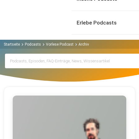
Erlebe Podcasts
Startseite
Podcasts
Vorlese Podcast
Archiv