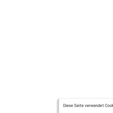
Diese Seite verwendet Cooki