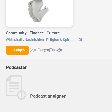
Community | Finance | Culture
Wirtschaft
,
Nachrichten
,
Religion & Spiritualität
0
0
Folgen
0
0
0
Podcaster
Podcast aneignen