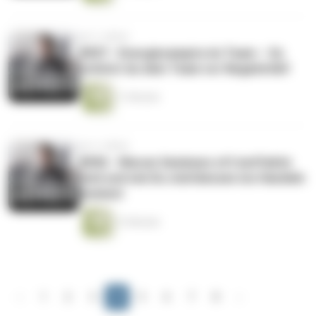
vor 2 Jahren
#057 - Energievampire im Team – So
schützt du dein Team vor Negativität!
11 Minuten
vor 2 Jahren
#056 - Warum Seminare oft ineffektiv
sind und wie Du stattdessen ins Handeln
kommst
12 Minuten
‹
1
2
3
4
5
6
7
8
›