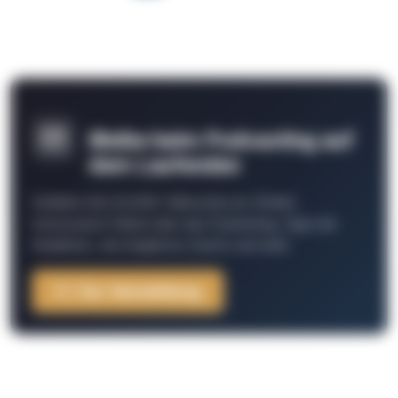
Bleibe beim Podcasting auf
dem Laufenden
Schließe Dich 26.000+ Menschen an. Erhalte
interessante Fakten über das Podcasting, Tipps der
Redaktion, Job-Angebote, Events und mehr.
Zur Anmeldung