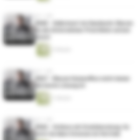
vor 1 Jahr
#068 - Selbstwert im Handwerk: Warum
du als Unternehmer Prioritäten setzen
musst
13 Minuten
vor 1 Jahr
#067 - Warum Homeoffice nicht immer
die beste Lösung ist
11 Minuten
vor 1 Jahr
#066 - Schluss mit Gratisberatung: So
setzt du klare Grenzen im Vertrieb