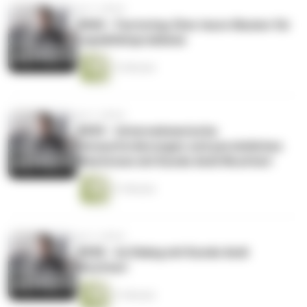
vor 2 Jahren
#060 - Factoring: Eine teure Illusion für
Liquiditätsprobleme
13 Minuten
vor 2 Jahren
#059 - Unternehmerische
Herausforderungen und persönliches
Wachstum mit Kunde Andi Wuchterl
31 Minuten
vor 2 Jahren
#058 - Im Dialog mit Kunde Andi
Wuchterl
31 Minuten