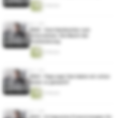
14 Minuten
vor 1 Jahr
#065 - Vom Handwerker zum
Unternehmer: Die Macht der
Positionierung
25 Minuten
vor 1 Jahr
#064 - Papa sagt: Das haben wir schon
immer so gemacht!
10 Minuten
vor 1 Jahr
#063 - Erfolgreiche Preisstrategien für