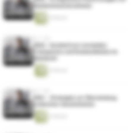
Handwerksunternehmen
10 Minuten
vor 1 Jahr
#062 - Kundenfrust vermeiden:
Transparenz und Kommunikation im
Handwerk
15 Minuten
vor 1 Jahr
#061 - Strategien zur Überwindung
schlechter Gewohnheiten
16 Minuten