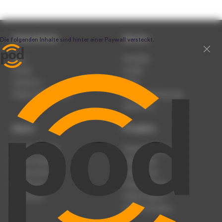
Unternehmen
Service
Team
Newsletter
Karriere
Kontakt
Impressum
Presse
Werben auf podcast.de
Nutzungsbedingungen
Datenschutz
Dienst
Produkte
Podcast anmelden
Podcast-Beratung
Podcast hochladen
Podcast-Jobs
Podcast-Events
Podcast-Push
Registrierung
Podcast-Werbung
Anmeldung
Podcast-Agentur
Podcast-Produktion