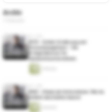
Archiv
115 Episoden
vor 1 Jahr
#070 - Schlaf, Ernährung und
Stressmanagement – Die
Erfolgsfaktoren für
Handwerksunternehmer
14 Minuten
vor 1 Jahr
#069 - Urlaub als Unternehmer: Wie du
wirklich abschalten kannst
16 Minuten