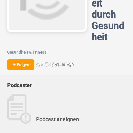
eit
durch
Gesund
heit
Gesundheit & Fitness
0
0
Folgen
0
0
0
Podcaster
Podcast aneignen