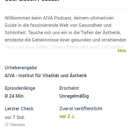
Willkommen beim AIVA Podcast, deinem ultimativen
Guide in die faszinierende Welt von Gesundheit und
Schönheit. Tauche mit uns ein in die Tiefen der Ästhetik,
entdecke die Geheimnisse einer gesunden und strahlenden
Haut und ihrer Zellen. Unsere Reise geht noch viel weiter!
Mehr
Ergründe, was innere Schönheit wirklich bedeutet, und wie
du durch Regeneration und Selfcare nicht nur deinen
Urheberangabe
Körper, sondern auch deine Geist stärkst. Hast du dich
AIVA - Institut für Vitalität und Ästhetik
jemals gefragt, wie du das Strahlen deiner Haut auf das
nächste Level heben kannst? Oder wie die richtige Balance
Episodenlänge
Erscheint
aus Ernährung, Bewegung und Mentalität zu einem
Ø 24 Min.
Unregelmäßig
ganzheitlichen Wohlbefinden führt? Der AIVA Podcast
beantwortet diese Fragen und bringt Experten aus den
Letzter Check
Zuerst veröffentlicht
verschiedensten Bereichen zusammen, um dir fundierte,
vor 2 J.
vor 7 Std.
praxisnahe Tipps und Tricks zu liefern. Gemeinsam
Checken
erkunden wir u.a die Wissenschaft hinter Zellgesundheit