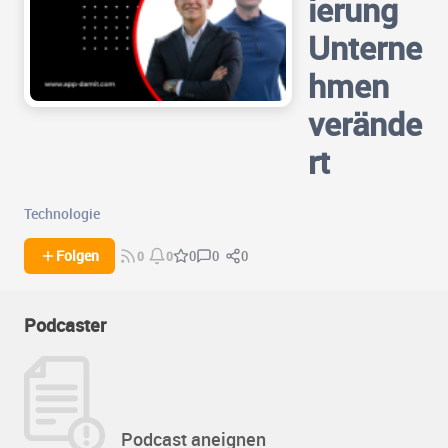
ierung
Unterne
hmen
verände
rt
Technologie
0
0
Folgen
0
0
0
Podcaster
Podcast aneignen