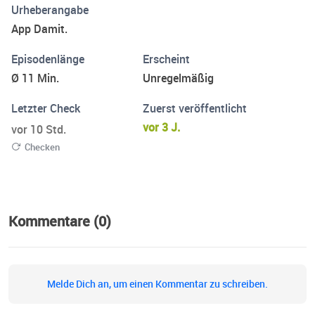
Urheberangabe
uns auf dieser Reise und erfahrt, wie dein Unternehmen
App Damit.
sich besser digitalisieren kann.
Episodenlänge
Erscheint
Ø 11 Min.
Unregelmäßig
Letzter Check
Zuerst veröffentlicht
vor 3 J.
vor 10 Std.
Checken
Kommentare (0)
Melde Dich an, um einen Kommentar zu schreiben.