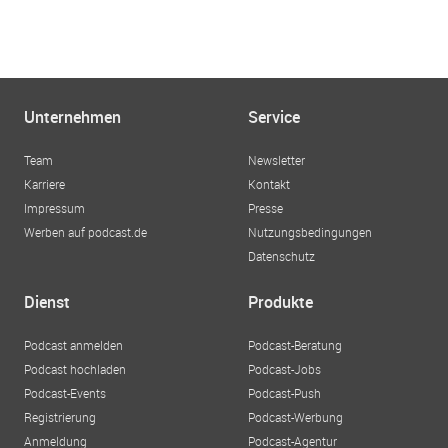
Unternehmen
Service
Team
Newsletter
Karriere
Kontakt
Impressum
Presse
Werben auf podcast.de
Nutzungsbedingungen
Datenschutz
Dienst
Produkte
Podcast anmelden
Podcast-Beratung
Podcast hochladen
Podcast-Jobs
Podcast-Events
Podcast-Push
Registrierung
Podcast-Werbung
Anmeldung
Podcast-Agentur