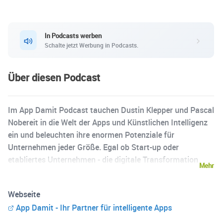
In Podcasts werben
Schalte jetzt Werbung in Podcasts.
Über diesen Podcast
Im App Damit Podcast tauchen Dustin Klepper und Pascal
Nobereit in die Welt der Apps und Künstlichen Intelligenz
ein und beleuchten ihre enormen Potenziale für
Unternehmen jeder Größe. Egal ob Start-up oder
etabliertes Unternehmen - die digitale Transformation
Mehr
wartet nicht. Unser Podcast ist ein dynamischer
Leitfaden, der mit informativen und inspirierenden
Webseite
Gesprächen mit Experten und Branchenführern,
App Damit - Ihr Partner für intelligente Apps
praktischen Tipps und tiefen Einblicken in neueste
Technologien und Geschäftsmodelle besticht. Begleitet