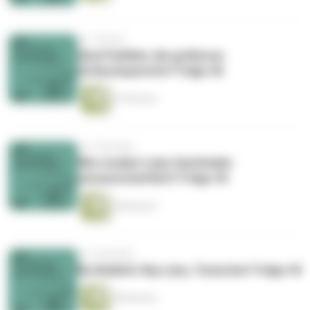
vor 1 Monat
Sind Politiker die größeren
Schluckspechte? Folge 45
47 Minuten
vor 2 Monaten
Wie studiert man Geistheiler
wissenschaftlich? Folge 44
50 Minuten
vor 2 Monaten
No Bullshit: Bye, bye, Toxischer! Folge 43
40 Minuten