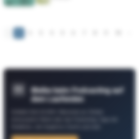
‹
1
2
3
4
5
6
7
8
9
10
›
Bleibe beim Podcasting auf
dem Laufenden
Schließe Dich 26.000+ Menschen an. Erhalte
interessante Fakten über das Podcasting, Tipps der
Redaktion, Job-Angebote, Events und mehr.