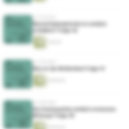
vor 3 Monaten
Wieviel Radioaktivität ist wirklich
schädlich? Folge 42
1 Minute
vor 3 Monaten
Was ist die Wirklichkeit Folge 41
45 Minuten
vor 4 Monaten
Hat Homöopathie wirklich erwiesene
Wirkung? Folge 40
40 Minuten