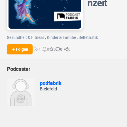
nzeit
Gesundheit & Fitness
,
Kinder & Familie
,
Belletristik
0
0
Folgen
0
1
0
Podcaster
podfabrik
Bielefeld