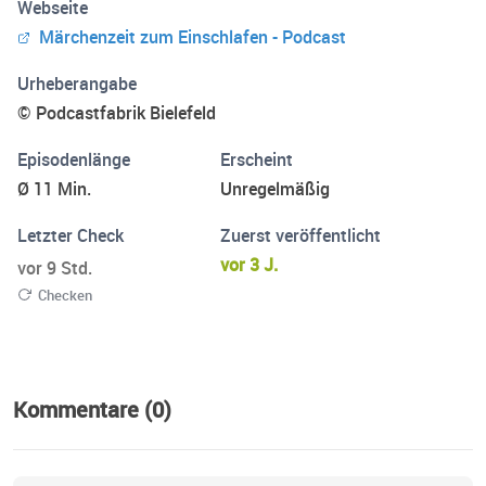
Webseite
Träume. Deine Podcastfabrik
Märchenzeit zum Einschlafen - Podcast
Urheberangabe
© Podcastfabrik Bielefeld
Episodenlänge
Erscheint
Ø 11 Min.
Unregelmäßig
Letzter Check
Zuerst veröffentlicht
vor 3 J.
vor 9 Std.
Checken
Kommentare (0)