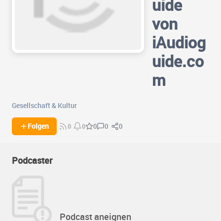
uide
von
iAudiog
uide.co
m
Gesellschaft & Kultur
0
0
Folgen
0
0
0
Podcaster
Podcast aneignen