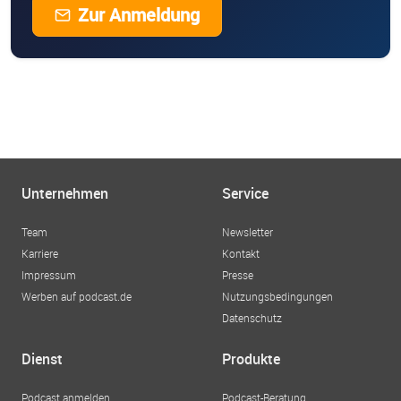
Zur Anmeldung
Unternehmen
Service
Team
Newsletter
Karriere
Kontakt
Impressum
Presse
Werben auf podcast.de
Nutzungsbedingungen
Datenschutz
Dienst
Produkte
Podcast anmelden
Podcast-Beratung