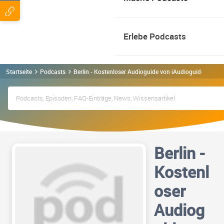
Erlebe Podcasts
Startseite
Podcasts
Berlin - Kostenloser Audioguide von iAudioguide.com P
Berlin -
Kostenl
oser
Audiog