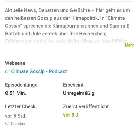
Aktuelle News, Debatten und Gerüchte – hier geht es um
den heißesten Gossip aus der Klimapolitik. In “Climate
Gossip” sprechen die Klimajournalistinnen und Samira El
Hattab und Jule Zentek über ihre Recherchen,
Erfahrungen und alles, was sie im Alltag so beschäftigt.
Mehr
Ab und zu laden sie sich dazu gern diejenigen ein, die sich
wirklich auskennen und denen oft noch viel zu wenig
Webseite
zugehört wird. Einordnend, hintergründig und manchmal
Climate Gossip - Podcast
auch etwas philosophisch – auf jeden Fall immer sehr
persönlich. Jeden Monat und immer, wenn etwas
Episodenlänge
Erscheint
Wichtiges passiert.
Ø 51 Min.
Unregelmäßig
Letzter Check
Zuerst veröffentlicht
vor 3 J.
vor 5 Std.
Checken