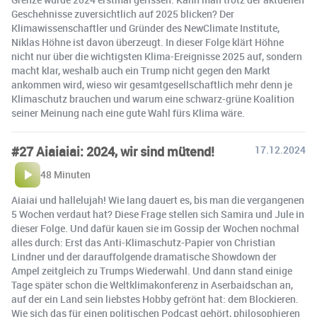
Geschehnisse zuversichtlich auf 2025 blicken? Der
Klimawissenschaftler und Gründer des NewClimate Institute,
Niklas Höhne ist davon überzeugt. In dieser Folge klärt Höhne
nicht nur über die wichtigsten Klima-Ereignisse 2025 auf, sondern
macht klar, weshalb auch ein Trump nicht gegen den Markt
ankommen wird, wieso wir gesamtgesellschaftlich mehr denn je
Klimaschutz brauchen und warum eine schwarz-grüne Koalition
seiner Meinung nach eine gute Wahl fürs Klima wäre.
#27 Aiaiaiai: 2024, wir sind mütend!
17.12.2024
48 Minuten
Aiaiai und hallelujah! Wie lang dauert es, bis man die vergangenen
5 Wochen verdaut hat? Diese Frage stellen sich Samira und Jule in
dieser Folge. Und dafür kauen sie im Gossip der Wochen nochmal
alles durch: Erst das Anti-Klimaschutz-Papier von Christian
Lindner und der darauffolgende dramatische Showdown der
Ampel zeitgleich zu Trumps Wiederwahl. Und dann stand einige
Tage später schon die Weltklimakonferenz in Aserbaidschan an,
auf der ein Land sein liebstes Hobby gefrönt hat: dem Blockieren.
Wie sich das für einen politischen Podcast gehört, philosophieren