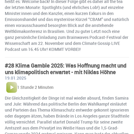
heißt es: Welcome back! In dieser Folge gibt es daher all the tea
der letzten Monate: Spotlights (und ehrliches Lob!) auf einzelne
Minister:innen und den Kanzler, einen kurzen Exkurs in den
Emissionshandel und das mysteriöse Kürzel “CBAM” und natürlich
einen vorausschauend besorgten Blick auf die anstehende
Weltklimakonferenz in Brasilien. Und zu guter Letzt noch eine
ganz persönliche Einladung zum Brainwaves Podcast-Festival der
Wissenschaft am 22. November und dem Climate Gossip LIVE
Podcast um 16.45 Uhr! KOMMT VORBEI!
#28 Klima Gamble 2025: Was Hoffnung macht und
uns klimapolitisch erwartet - mit Niklas Höhne
19.01.2025
1 Stunde 2 Minuten
Die Gleichzeitigkeit der Dinge ist mal wieder absurd, finden Samira
und Jule: Während das politische Berlin den Wahlkampf einläutet
und Parteien das Thema Klimaschutz entweder gekonnt ignorieren
oder dagegen ätzen, haben Brände in Los Angeles ganze Stadtteile
völlig vernichtet. Parallel startet Donald Trump für seine zweite
Amtszeit aus dem Privatjet ins Weiße Haus und die 1,5-Grad-
Grenze wurde 2024 erstmal gerissen. Kann man trotz der aktuellen