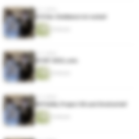
vor 3 Jahren
#10 Der Zivildienst ist vorbei!
55 Minuten
vor 3 Jahren
#9 DIF 2023, uvm.
26 Minuten
vor 3 Jahren
#8 Politik, Project 50 und Strafzettel!
32 Minuten