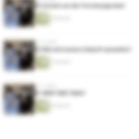
#3 Zurück von der Forschungsreise!
26 Minuten
vor 3 Jahren
#2 Wie wird unsere Zukunft aussehen?
37 Minuten
vor 3 Jahren
#1 WER? WIE? WAS?
42 Minuten