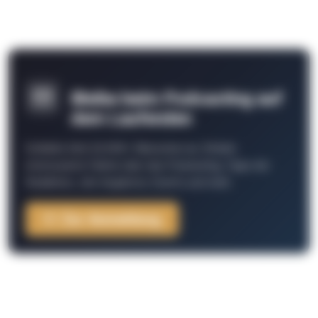
Bleibe beim Podcasting auf
dem Laufenden
Schließe Dich 26.000+ Menschen an. Erhalte
interessante Fakten über das Podcasting, Tipps der
Redaktion, Job-Angebote, Events und mehr.
Zur Anmeldung