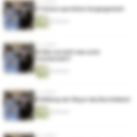
vor 3 Jahren
#7 Unsere sportliche Vergangenheit!
46 Minuten
vor 3 Jahren
#6 Was versteht man unter
Freundschaft?
34 Minuten
vor 3 Jahren
#5 Bildung-der Weg in das Berufsleben!
45 Minuten
vor 3 Jahren