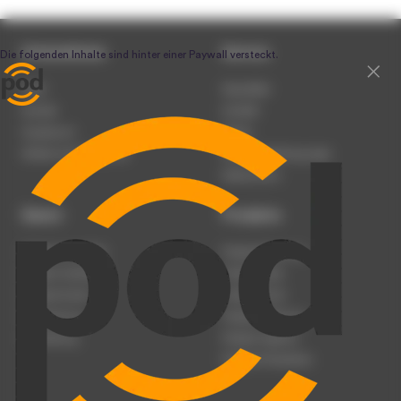
Unternehmen
Service
Team
Newsletter
Karriere
Kontakt
Impressum
Presse
Werben auf podcast.de
Nutzungsbedingungen
Datenschutz
Dienst
Produkte
Podcast anmelden
Podcast-Beratung
Podcast hochladen
Podcast-Jobs
Podcast-Events
Podcast-Push
Registrierung
Podcast-Werbung
Anmeldung
Podcast-Agentur
Podcast-Produktion