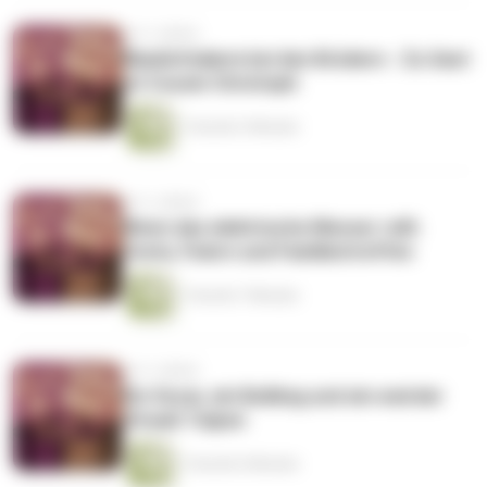
vor 3 Jahren
Blaulichtalarm bei den Brüdern - Zu Gast
ist Cousin Christoph
1 Stunde 2 Minuten
vor 3 Jahren
Wenn das elektrische Messer rollt:
Feste, Feiern und Familientreffen
1 Stunde 7 Minuten
vor 3 Jahren
Ein Oscar, ein Bulldog und ein weirder
Strauß Tulpen
1 Stunde 6 Minuten