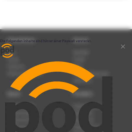
Unternehmen
Service
Team
Newsletter
Karriere
Kontakt
Impressum
Presse
Werben auf podcast.de
Nutzungsbedingungen
Datenschutz
Dienst
Produkte
Podcast anmelden
Podcast-Beratung
Podcast hochladen
Podcast-Jobs
Podcast-Events
Podcast-Push
Registrierung
Podcast-Werbung