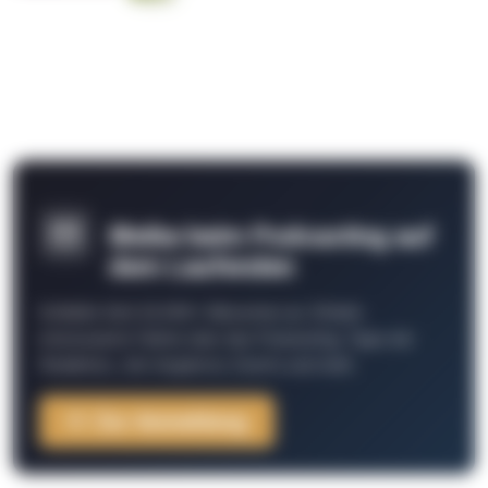
Bleibe beim Podcasting auf
dem Laufenden
Schließe Dich 26.000+ Menschen an. Erhalte
interessante Fakten über das Podcasting, Tipps der
Redaktion, Job-Angebote, Events und mehr.
Zur Anmeldung