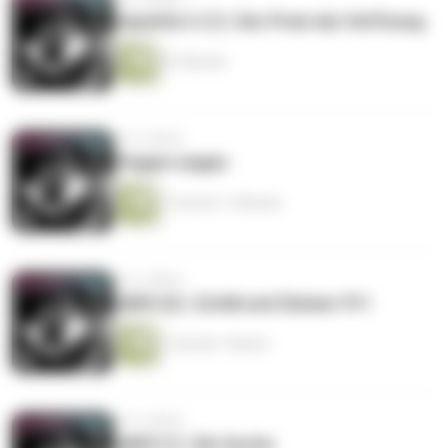
Hepatitis C (1) | Der Preis der Hoffnung
57 Minuten
vor 6 Jahren
Phagen wagen
1 Stunde 11 Minuten
vor 6 Jahren
SARS (2) | Zufall und Zimmer 911
1 Stunde 1 Minute
vor 6 Jahren
SARS (1) | Die Suche