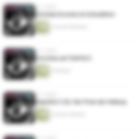
vor 5 Jahren
Christian Drosten im Schnelltest
1 Stunde 50 Minuten
vor 5 Jahren
Vorschau auf Staffel 2
13 Minuten
vor 5 Jahren
Hepatitis C (2) | Der Preis der Heilung
1 Stunde 4 Minuten
vor 6 Jahren