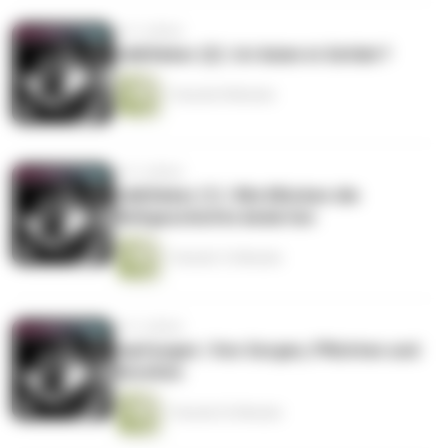
vor 5 Jahren
Gelbfieber (2) | Ist Asien in Gefahr?
1 Stunde 8 Minuten
vor 5 Jahren
Gelbfieber (1) | Wie Mücken die
Weltgeschichte änderten
1 Stunde 12 Minuten
vor 5 Jahren
Impfungen | Von Sorgen, Pflichten und
Revolten
1 Stunde 32 Minuten