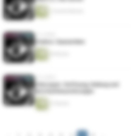
1 Stunde 8 Minuten
vor 6 Jahren
Cholera | Quarantäne
59 Minuten
vor 6 Jahren
Chloroquin | Hoffnung, Heilung und
Herzrhythmusstörungen
51 Minuten
‹
1
2
3
4
5
6
7
8
›