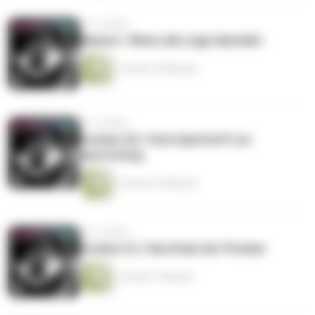
vor 5 Jahren
Masern | Wenn die Lüge überlebt
1 Stunde 18 Minuten
vor 5 Jahren
Pocken (2) | Vom Impfstoff zur
Ausrottung
1 Stunde 18 Minuten
vor 5 Jahren
Pocken (1) | Das Ende der Pocken
1 Stunde 7 Minuten