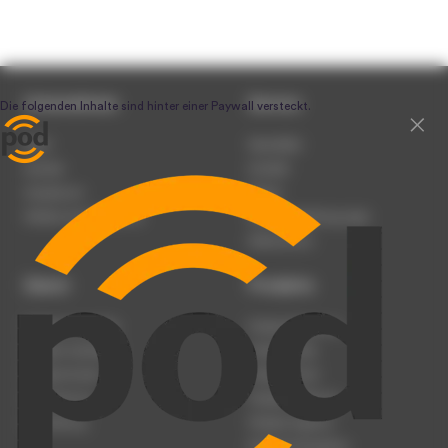
Unternehmen
Service
Team
Newsletter
Karriere
Kontakt
Impressum
Presse
Werben auf podcast.de
Nutzungsbedingungen
Datenschutz
Dienst
Produkte
Podcast anmelden
Podcast-Beratung
Podcast hochladen
Podcast-Jobs
Podcast-Events
Podcast-Push
Registrierung
Podcast-Werbung
Anmeldung
Podcast-Agentur
Podcast-Produktion