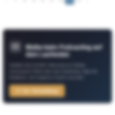
Bleibe beim Podcasting auf
dem Laufenden
Schließe Dich 26.000+ Menschen an. Erhalte
interessante Fakten über das Podcasting, Tipps der
Redaktion, Job-Angebote, Events und mehr.
Zur Anmeldung