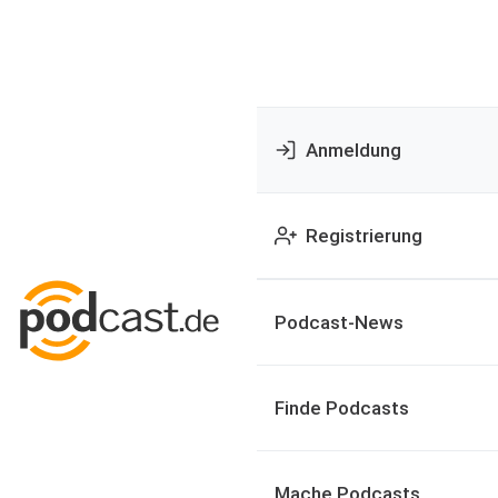
Anmeldung
Registrierung
Podcast-News
Finde Podcasts
Mache Podcasts