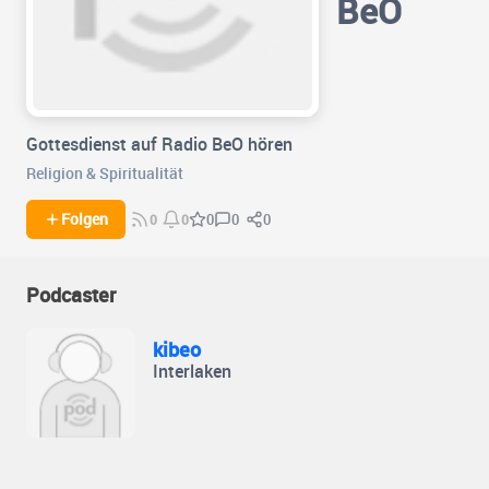
BeO
Gottesdienst auf Radio BeO hören
Religion & Spiritualität
0
0
Folgen
0
0
0
Podcaster
kibeo
Interlaken