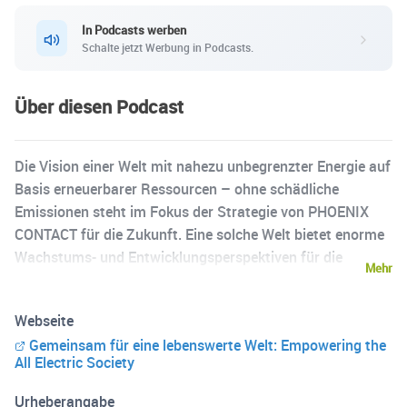
In Podcasts werben
Schalte jetzt Werbung in Podcasts.
Über diesen Podcast
Die Vision einer Welt mit nahezu unbegrenzter Energie auf
Basis erneuerbarer Ressourcen – ohne schädliche
Emissionen steht im Fokus der Strategie von PHOENIX
CONTACT für die Zukunft. Eine solche Welt bietet enorme
Wachstums- und Entwicklungsperspektiven für die
Mehr
Industrie. Um die Vision einer Welt mit nahezu
unbegrenzter Energie auf Basis erneuerbarer Ressourcen
Webseite
Wirklichkeit werden zu lassen, sind bereits heute
Gemeinsam für eine lebenswerte Welt: Empowering the
fortschrittliche Lösungen für die All Electric Society
All Electric Society
erforderlich. Doch welche können dies sein? Wie können
heute die Voraussetzungen für eine nachhaltige Welt
Urheberangabe