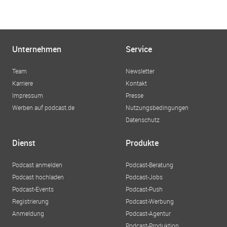
Unternehmen
Service
Team
Newsletter
Karriere
Kontakt
Impressum
Presse
Werben auf podcast.de
Nutzungsbedingungen
Datenschutz
Dienst
Produkte
Podcast anmelden
Podcast-Beratung
Podcast hochladen
Podcast-Jobs
Podcast-Events
Podcast-Push
Registrierung
Podcast-Werbung
Anmeldung
Podcast-Agentur
Podcast-Produktion