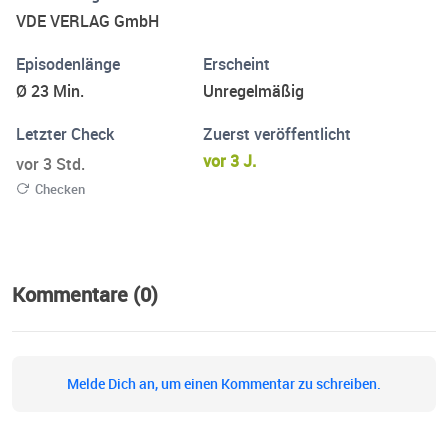
geschaffen werden. Unser Podcast „Innovationen für
VDE VERLAG GmbH
mehr Nachhaltigkeit“ gibt Antworten auf diese Frage. In
kurzweiligen Gesprächen mit Experten wird
Episodenlänge
Erscheint
herausgearbeitet, welche Innovationen für mehr
Ø 23 Min.
Unregelmäßig
Nachhaltigkeit sorgen.
Letzter Check
Zuerst veröffentlicht
vor 3 J.
vor 3 Std.
Checken
Kommentare (0)
Melde Dich an, um einen Kommentar zu schreiben.