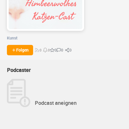
Kunst
0
0
Folgen
0
0
0
Podcaster
Podcast aneignen