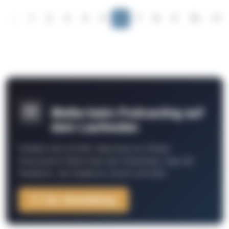
‹
1
2
3
4
5
6
7
8
9
10
11
Bleibe beim Podcasting auf
dem Laufenden
Schließe Dich 26.000+ Menschen an. Erhalte
interessante Fakten über das Podcasting, Tipps der
Redaktion, Job-Angebote, Events und mehr.
Zur Anmeldung