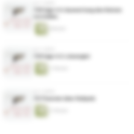
vor 3 Jahren
74|Folge 4.4: Auswertung des Katzen
vorstellen.
8 Minuten
vor 3 Jahren
73|Folge 4.3: Löwenglut
17 Minuten
vor 3 Jahren
72|Theorien über Rußpelz
21 Minuten