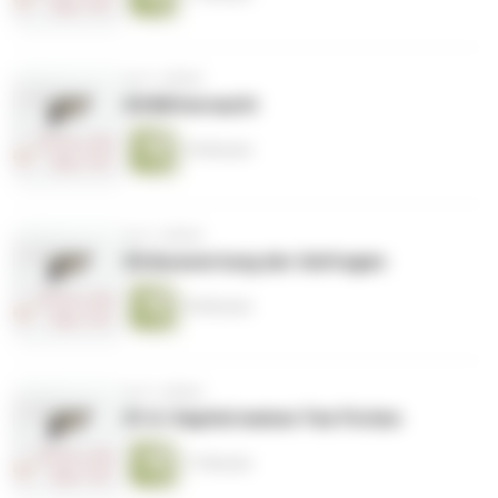
vor 3 Jahren
83|Mitternacht
10 Minuten
vor 3 Jahren
82|Auswertung der Umfragen
18 Minuten
vor 3 Jahren
81|4. Kapitel meiner Fan Fiction
17 Minuten