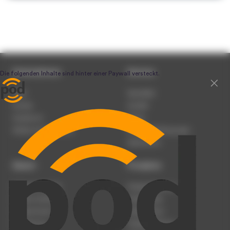
Unternehmen
Service
Team
Newsletter
Karriere
Kontakt
Impressum
Presse
Werben auf podcast.de
Nutzungsbedingungen
Datenschutz
Dienst
Produkte
Podcast anmelden
Podcast-Beratung
Podcast hochladen
Podcast-Jobs
Podcast-Events
Podcast-Push
Registrierung
Podcast-Werbung