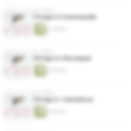
vor 3 Jahren
77|Folge 5.3: Schattenhelle
11 Minuten
vor 3 Jahren
76|Folge 5.2: Wurzelquell
12 Minuten
vor 3 Jahren
75|Folge 5.1: Stachelfrost
15 Minuten