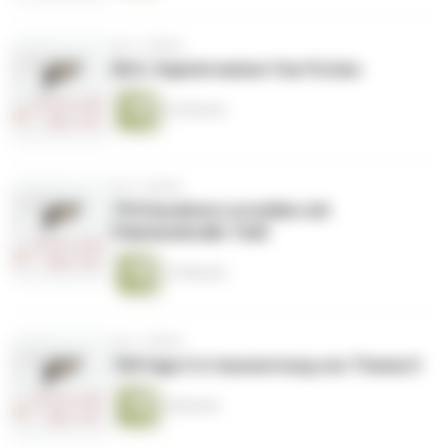
vor 3 Jahren
80|3. Kapitel meiner Fan Fiction
22 Minuten
vor 3 Jahren
79|Charaktere erstellen mit
Flammenkralle Teil2
12 Minuten
vor 3 Jahren
78|Folge 5.4: Auswertung von Thema 5
4 Minuten