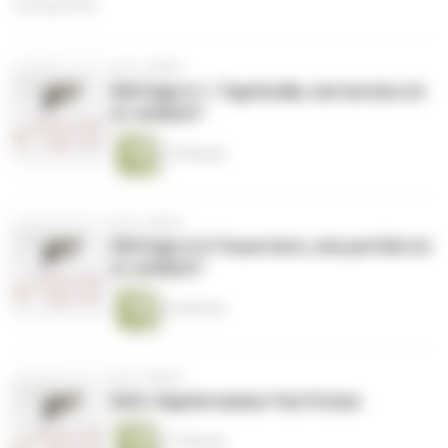
163 Episoden
vor 3 Jahren
86|Folge 6.1: Tigerkralle, wie herzlos ist
er wirklich?
13 Minuten
vor 3 Jahren
85|Folge 6.0: Feuerstern, wie perfekt ist
er wirklich?
22 Minuten
vor 3 Jahren
84|5. Kapitel meiner Fan Fiction
11 Minuten