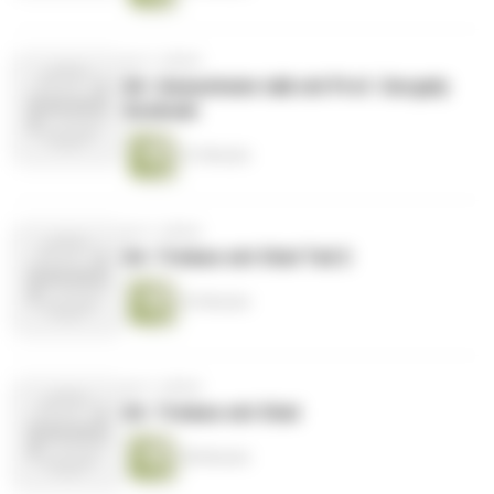
vor 2 Jahren
65. Geisenheim talk mit Prof. Gergely
Szolnoki
41 Minuten
vor 2 Jahren
64. Trinken mit Stiel Teil 2
33 Minuten
vor 2 Jahren
63. Trinken mit Stiel
38 Minuten