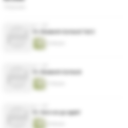
73 Episoden
vor 1 Jahr
74. Elisabeth Gottardi Teil 2
32 Minuten
vor 1 Jahr
73. Elisabeth Gottardi
37 Minuten
vor 1 Jahr
72. Here we go again!
36 Minuten