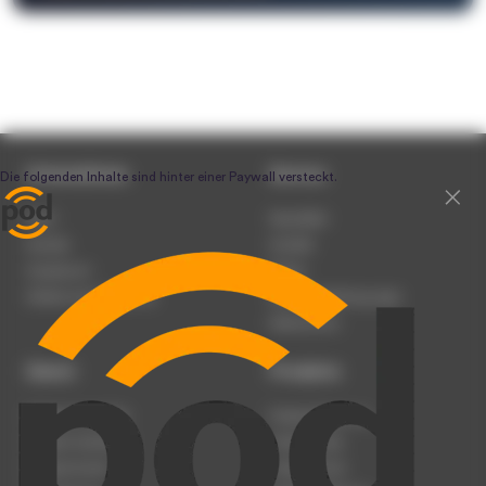
Unternehmen
Service
Team
Newsletter
Karriere
Kontakt
Impressum
Presse
Werben auf podcast.de
Nutzungsbedingungen
Datenschutz
Dienst
Produkte
Podcast anmelden
Podcast-Beratung
Podcast hochladen
Podcast-Jobs
Podcast-Events
Podcast-Push