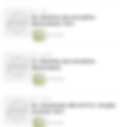
vor 1 Jahr
68. WinePad, das interaktive
Weinerlebnis Teil 2
38 Minuten
vor 2 Jahren
67. WinePad, das interaktive
Weinerlebnis
36 Minuten
vor 2 Jahren
66. Geisenheim talk mit Prof. Gergely
Szolnoki Teil 2
46 Minuten