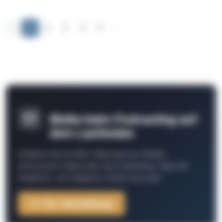
‹
1
2
3
4
5
›
Bleibe beim Podcasting auf
dem Laufenden
Schließe Dich 26.000+ Menschen an. Erhalte
interessante Fakten über das Podcasting, Tipps der
Redaktion, Job-Angebote, Events und mehr.
Zur Anmeldung