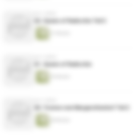
vor 2 Jahren
62. Queen of Radicchio Teil 2
31 Minuten
vor 2 Jahren
61. Queen of Radicchio
29 Minuten
vor 2 Jahren
60. Yvonne vom Margarethenhof Teil 2
28 Minuten