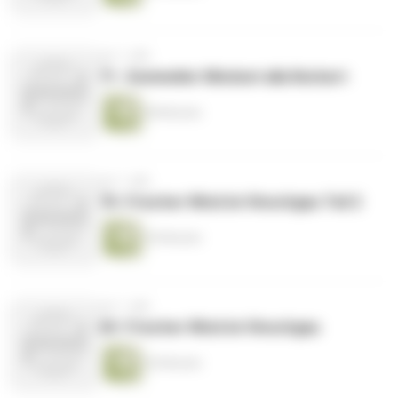
vor 1 Jahr
71. Sommelier Mindset alla Norbert
58 Minuten
vor 1 Jahr
70. Frischer Wind im Vinschgau Teil 2
30 Minuten
vor 1 Jahr
69. Frischer Wind im Vinschgau
30 Minuten