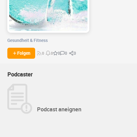
Gesundheit & Fitness
0
0
Folgen
0
0
0
Podcaster
Podcast aneignen