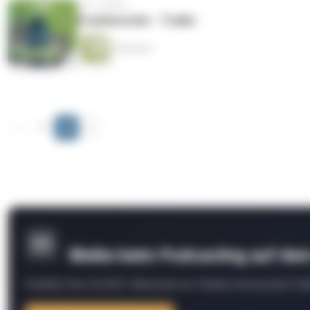
vor 3 Jahren
Frankenstein - Trailer
4 Minuten
‹
1
2
›
Bleibe beim Podcasting auf de
Schließe Dich 26.000+ Menschen an. Erhalte interessante Fak