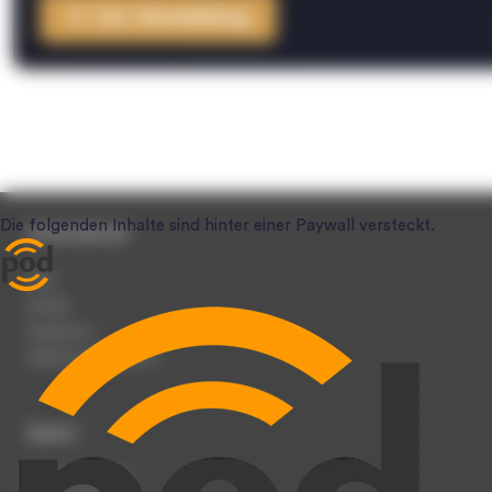
Zur Anmeldung
Unternehmen
Team
Karriere
Impressum
Werben auf podcast.de
Dienst
Podcast anmelden