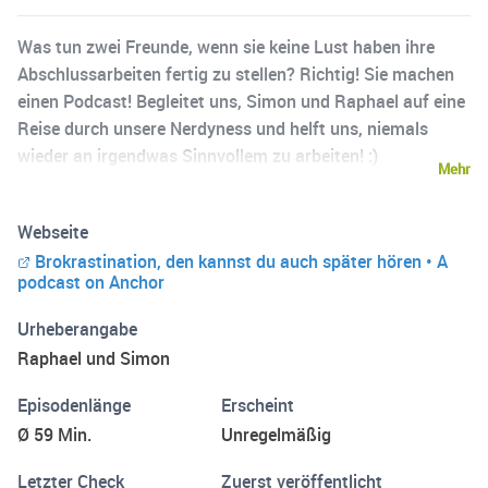
Was tun zwei Freunde, wenn sie keine Lust haben ihre
Abschlussarbeiten fertig zu stellen? Richtig! Sie machen
einen Podcast! Begleitet uns, Simon und Raphael auf eine
Reise durch unsere Nerdyness und helft uns, niemals
wieder an irgendwas Sinnvollem zu arbeiten! :)
Mehr
https://www.instagram.com/brokrastination_der_podcas
t/?hl=de
Webseite
Brokrastination, den kannst du auch später hören • A
podcast on Anchor
Urheberangabe
Raphael und Simon
Episodenlänge
Erscheint
Ø 59 Min.
Unregelmäßig
Letzter Check
Zuerst veröffentlicht