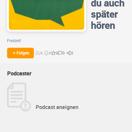
du auch
später
hören
Freizeit
0
0
Folgen
0
0
0
Podcaster
Podcast aneignen