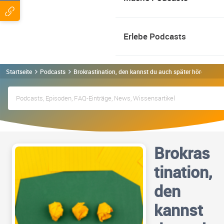
Erlebe Podcasts
Startseite
Podcasts
Brokrastination, den kannst du auch später hören Podc
Brokras
tination,
den
kannst