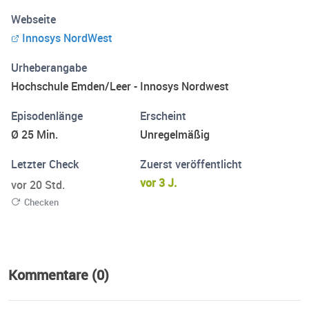
Ostfriesland!), der bekommt hier noch einmal die
Webseite
Gelegenheit dazu. Wir schneiden die Sendung für euch zu
Innosys NordWest
Podcasts zusammen. Viel Spaß damit – und wie immer
gilt: Bei Fragen und/oder Anregungen freuen wir uns
Urheberangabe
jederzeit über Mails an info@innosys-nw.de und natürlich
Hochschule Emden/Leer - Innosys Nordwest
auch über Besuche auf www.innosys-nw.de !
Episodenlänge
Erscheint
Ø 25 Min.
Unregelmäßig
Letzter Check
Zuerst veröffentlicht
vor 3 J.
vor 20 Std.
Checken
Kommentare (0)