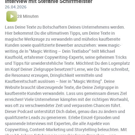
Interview mit Stefanie Schirrmeister
26.04.2026
28 Minuten
Lass Deine Texte zu Botschaftern Deines Unternehmens werden.
Hier bekommst Du die ultimativen Tipps, um Deine Texte in
magische Werkzeuge zu verwandeln und mühelos kaufbereite
Kunden sowie qualifizierte Bewerber anzuziehen: www.magic-
writing.de In "Magic Writing – Dein Textlabor" teilt Michael
Kaufhold, erfahrener Copywriting-Experte, seine geheimen Tricks
und Tipps für unwiderstehliche Texte. Möchtest Du den Logenplatz
im Kopf Deiner Zielgruppe besetzen? Lerne, wie Du Texte schreibst,
die Resonanz erzeugen, Dringlichkeit vermitteln und
Kaufbereitschaft auslösen – hier in "Magic Writing". Deine
Website braucht überzeugende Texte, die Deine Zielgruppe in
kaufbereite Kunden verwandeln. Lass uns gemeinsam dieses Ziel
erreichen! Viele Unternehmer kämpfen mit der richtigen Wortwahl,
was oft zu verschwendeter Zeit und verpassten Chancen führt.
Dieser Podcast unterstützt Dich dabei, genau das zu ändern und
qualifizierte Leads zu generieren. Erlebe Einzel-Episoden und
spannende Interviews mit Experten, die alle Aspekte von
Copywriting, Content-Marketing und Storytelling beleuchten. Mit