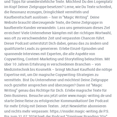
und Tipps für unwiderstehliche Texte. Möchtest Du den Logenplatz
im Kopf Deiner Zielgruppe besetzen? Lerne, wie Du Texte schreibst,
die Resonanz erzeugen, Dringlichkeit vermitteln und
Kaufbereitschaft auslösen – hier in "Magic Writing". Deine
Website braucht überzeugende Texte, die Deine Zielgruppe in
kaufbereite Kunden verwandeln. Lass uns gemeinsam dieses Ziel
erreichen! Viele Unternehmer kämpfen mit der richtigen Wortwahl,
was oft zu verschwendeter Zeit und verpassten Chancen führt.
Dieser Podcast unterstützt Dich dabei, genau das zu ändern und
qualifizierte Leads zu generieren. Erlebe Einzel-Episoden und
spannende Interviews mit Experten, die alle Aspekte von
Copywriting, Content-Marketing und Storytelling beleuchten. Mit
über 10 Jahren Erfahrung in verschiedenen Branchen – von
Medizintechnik bis Kosmetik – bringt Michael Kaufhold die nötige
Expertise mit, um Dir magische Copywriting-Strategien zu
vermitteln. Bist Du Unternehmer und möchtest Deine Zielgruppe
noch gezielter ansprechen und überzeugen? Dann ist "Magic
Writing" genau das Richtige für Dich. Erlebe magische Texte für
Dein Business. Besuche uns jetzt unter www.magic-writing.de und
starte Deine Reise zu erfolgreicher Kommunikation! Der Podcast
für mehr Erfolg mit Deinen Texten. Jetzt Newsletter abonnieren
und nichts mehr verpassen: https://insider.magic-writing.de P.S.
Bis zum 31.07.2024 hieß der Podcast "Employer Branding 2Go".