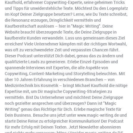
Kaufhold, erfahrener Copywriting-Experte, seine geheimen Tricks
und Tipps für unwiderstehliche Texte. Möchtest Du den Logenplatz
im Kopf Deiner Zielgruppe besetzen? Lerne, wie Du Texte schreibst,
die Resonanz erzeugen, Dringlichkeit vermitteln und
Kaufbereitschaft auslösen – hier in "Magic Writing". Deine
Website braucht überzeugende Texte, die Deine Zielgruppe in
kaufbereite Kunden verwandeln. Lass uns gemeinsam dieses Ziel
erreichen! Viele Unternehmer kämpfen mit der richtigen Wortwahl,
was oft zu verschwendeter Zeit und verpassten Chancen führt.
Dieser Podcast unterstützt Dich dabei, genau das zu ändern und
qualifizierte Leads zu generieren. Erlebe Einzel-Episoden und
spannende Interviews mit Experten, die alle Aspekte von
Copywriting, Content-Marketing und Storytelling beleuchten. Mit
über 10 Jahren Erfahrung in verschiedenen Branchen – von
Medizintechnik bis Kosmetik – bringt Michael Kaufhold die nötige
Expertise mit, um Dir magische Copywriting-Strategien zu
vermitteln. Bist Du Unternehmer und möchtest Deine Zielgruppe
noch gezielter ansprechen und überzeugen? Dann ist "Magic
Writing" genau das Richtige für Dich. Erlebe magische Texte für
Dein Business. Besuche uns jetzt unter www.magic-writing.de und
starte Deine Reise zu erfolgreicher Kommunikation! Der Podcast
für mehr Erfolg mit Deinen Texten. Jetzt Newsletter abonnieren
und nichts mehr verpassen: https://insider.magic-writing.de P.S.