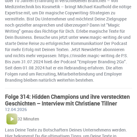
über 10 Jahren Erfahrung in verschiedenen Branchen – von
Medizintechnik bis Kosmetik – bringt Michael Kaufhold die nötige
Expertise mit, um Dir magische Copywriting-Strategien zu
vermitteln. Bist Du Unternehmer und möchtest Deine Zielgruppe
noch gezielter ansprechen und überzeugen? Dann ist "Magic
Writing" genau das Richtige für Dich. Erlebe magische Texte für
Dein Business. Besuche uns jetzt unter www.magic-writing.de und
starte Deine Reise zu erfolgreicher Kommunikation! Der Podcast
für mehr Erfolg mit Deinen Texten. Jetzt Newsletter abonnieren
und nichts mehr verpassen: https://insider.magic-writing.de P.S.
Bis zum 31.07.2024 hieß der Podcast "Employer Branding 2Go".
Seit dem 01.08.2024 hat er ein Rebranding erfahren. Die alten
Folgen rund um Recruiting, Mitarbeiterbindung und Employer
Branding bleiben natürlich weiterhin bestehen.
Folge 314: Hidden Champions und ihre versteckten
Geschichten – Interview mit Christiane Tillner
12.04.2026
32 Minuten
Lass Deine Texte zu Botschaftern Deines Unternehmens werden.
Hier bekommst Du die ultimativen Tipps, um Deine Texte in