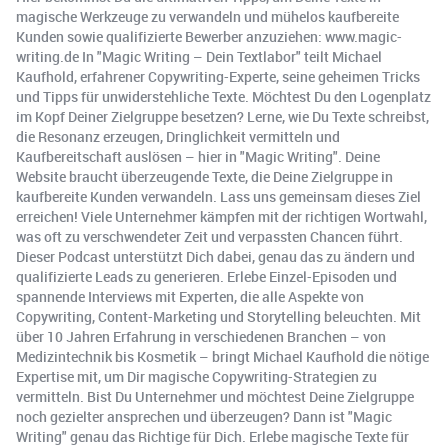
magische Werkzeuge zu verwandeln und mühelos kaufbereite
Kunden sowie qualifizierte Bewerber anzuziehen: www.magic-
writing.de In "Magic Writing – Dein Textlabor" teilt Michael
Kaufhold, erfahrener Copywriting-Experte, seine geheimen Tricks
und Tipps für unwiderstehliche Texte. Möchtest Du den Logenplatz
im Kopf Deiner Zielgruppe besetzen? Lerne, wie Du Texte schreibst,
die Resonanz erzeugen, Dringlichkeit vermitteln und
Kaufbereitschaft auslösen – hier in "Magic Writing". Deine
Website braucht überzeugende Texte, die Deine Zielgruppe in
kaufbereite Kunden verwandeln. Lass uns gemeinsam dieses Ziel
erreichen! Viele Unternehmer kämpfen mit der richtigen Wortwahl,
was oft zu verschwendeter Zeit und verpassten Chancen führt.
Dieser Podcast unterstützt Dich dabei, genau das zu ändern und
qualifizierte Leads zu generieren. Erlebe Einzel-Episoden und
spannende Interviews mit Experten, die alle Aspekte von
Copywriting, Content-Marketing und Storytelling beleuchten. Mit
über 10 Jahren Erfahrung in verschiedenen Branchen – von
Medizintechnik bis Kosmetik – bringt Michael Kaufhold die nötige
Expertise mit, um Dir magische Copywriting-Strategien zu
vermitteln. Bist Du Unternehmer und möchtest Deine Zielgruppe
noch gezielter ansprechen und überzeugen? Dann ist "Magic
Writing" genau das Richtige für Dich. Erlebe magische Texte für