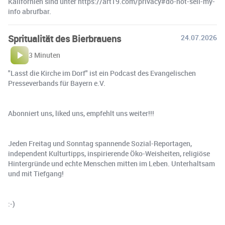
Kalifornien sind unter https://art19.com/privacy#do-not-sell-my-
info abrufbar.
️Spritualität des Bierbrauens
24.07.2026
3 Minuten
"Lasst die Kirche im Dorf" ist ein Podcast des Evangelischen
Presseverbands für Bayern e.V.
Abonniert uns, liked uns, empfehlt uns weiter!!!
Jeden Freitag und Sonntag spannende Sozial-Reportagen,
independent Kulturtipps, inspirierende Öko-Weisheiten, religiöse
Hintergründe und echte Menschen mitten im Leben. Unterhaltsam
und mit Tiefgang!
:-)