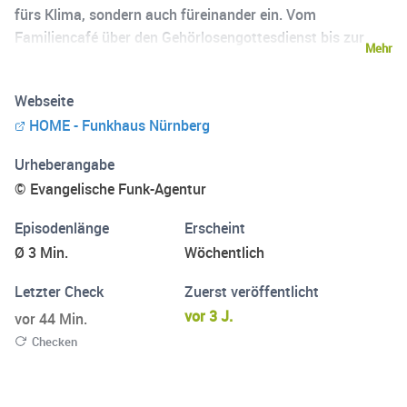
fürs Klima, sondern auch füreinander ein. Vom
Familiencafé über den Gehörlosengottesdienst bis zur
Mehr
Kleidertauschparty: Hier ist der Glaube zu Hause *
Feedback zur Folge immer gerne an pod-
Webseite
kircheimdorf@epv.de *
HOME - Funkhaus Nürnberg
Urheberangabe
© Evangelische Funk-Agentur
Episodenlänge
Erscheint
Ø 3 Min.
Wöchentlich
Letzter Check
Zuerst veröffentlicht
vor 3 J.
vor 44 Min.
Checken