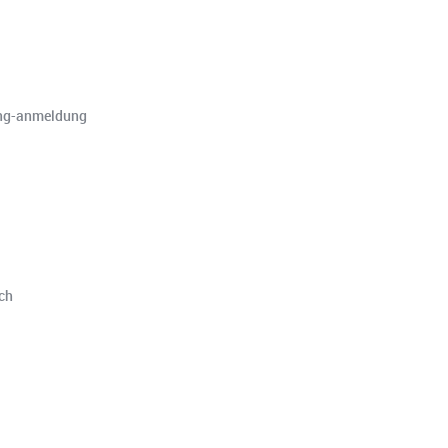
ning-anmeldung
ich