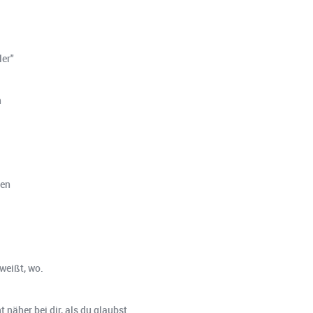
ler"
n
ben
 weißt, wo.
t näher bei dir, als du glaubst.