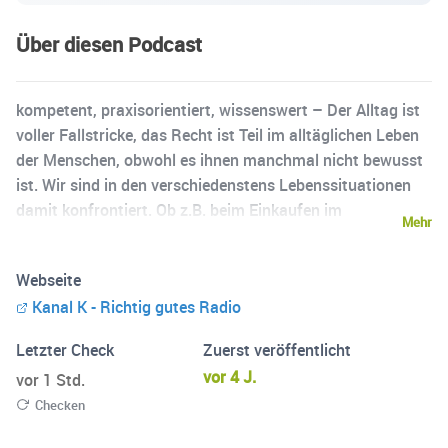
Über diesen Podcast
kompetent, praxisorientiert, wissenswert – Der Alltag ist
voller Fallstricke, das Recht ist Teil im alltäglichen Leben
der Menschen, obwohl es ihnen manchmal nicht bewusst
ist. Wir sind in den verschiedenstens Lebenssituationen
damit konfrontiert. Ob z.B. beim Einkaufen im
Mehr
Supermarkt, bei der Arbeit oder beim Mietverhältnis, ob
z.B. als Nachbar oder Autofahrer – irgendwann steht
Webseite
jeder vor einem rechtlichen Problem im Alltag. In der
Kanal K - Richtig gutes Radio
Sendung »Recht im Alltag mit Irene Karoussos« klärt die
langjährige Rechtsanwältin Irene Karoussos Interessierte
Letzter Check
Zuerst veröffentlicht
und Betroffene praxisorientiert über aktuelle rechtliche
vor 4 J.
vor 1 Std.
Themen auf und vermittelt die Rechtsgrundlagen dieser
Checken
Themen auf informative und unterhaltsame Weise,
gelegentlich auch mit Interviewgästen. Die Sendung wird