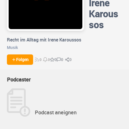
Irene
Karous
sos
Recht im Alltag mit Irene Karoussos
Musik
0
0
Folgen
0
0
0
Podcaster
Podcast aneignen