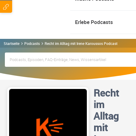
Erlebe Podcasts
Startseite
Podcasts
Recht im Alltag mit Irene Karoussos Podcast
Recht
im
Alltag
mit