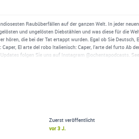
randiosesten Raubüberfällen auf der ganzen Welt. In jeder neuen
gelösten und ungelösten Diebstählen und was diese für die Wel
r hören, die bei der Tat ertappt wurden. Egal ob Sie Deutsch, 
 Caper, El arte del robo Italienisch: Caper, l’arte del furto A
en Updates folgen Sie uns auf Instagram @ochentapodcasts. See
Zuerst veröffentlicht
vor 3 J.