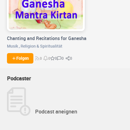
Chanting and Recitations for Ganesha
Musik
,
Religion & Spiritualität
0
0
Folgen
0
0
0
Podcaster
Podcast aneignen