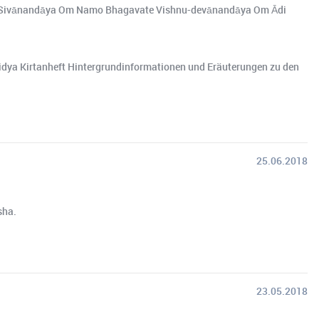
ivānandāya Om Namo Bhagavate Vishnu-devānandāya Om Ādi
idya Kirtanheft Hintergrundinformationen und Eräuterungen zu den
25.06.2018
sha.
23.05.2018