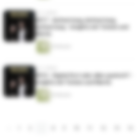
vor 3 Jahren
#017 - Aufwertung, Aufwertung,
Aufwertung - Insights mit Torben und
Martin
30 Minuten
vor 3 Jahren
#016 - Digital first oder alles quatsch? -
Insights mit Torben und Martin
36 Minuten
‹
1
2
...
8
9
10
11
12
13
14