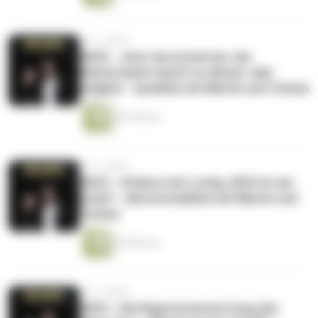
vor 3 Jahren
#025 - Jetzt durchstarten, der
Käufermarkt macht es dieses Jahr
möglich - Ausblick mit Martin und Torben
53 Minuten
vor 3 Jahren
#024 - Schluss mit Lustig, 2022 ist am
Ende?- Jahresrückblick mit Martin und
Torben
45 Minuten
vor 3 Jahren
#023 - Die Eigenverantwortung des