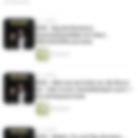
255 Episoden
vor 3 Jahren
#030 - Big (im) Business
Gewerbeimmobilien im Fokus ,
CRE/GOS/IPM und what ️
53 Minuten
vor 3 Jahren
#029 - Alles hat ein Ende nur die Wurst
hat - Dein erster Immobilienkauf auch ? -
Von Anfang bis Ende
59 Minuten
vor 3 Jahren
#028 - Makler, Fix und Flip, Bestand ...