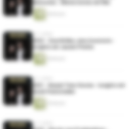
Menschen - Mieterstories mit Nils
48 Minuten
vor 3 Jahren
#022 - Zwei Brillen, eine Investorin -
Insights mit Jasmin Pfeifer
58 Minuten
vor 3 Jahren
#021 - Be(a)d Time Stories - Insights mit
Sarah Pulvermüller
55 Minuten
vor 3 Jahren