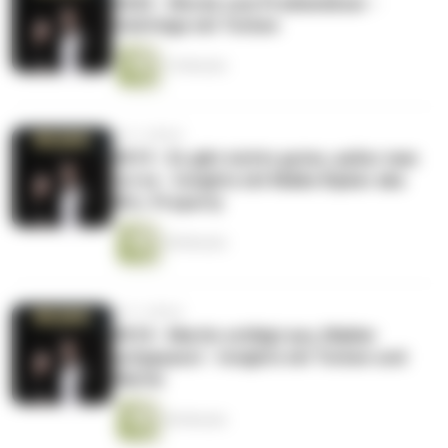
#020 - Werde zum Problemlöser -
Solofolge mit Torben
15 Minuten
vor 3 Jahren
#019 - Es gibt nichts gutes, außer man
tut es - Insights mit Maike Kipker aka
Mrs. Property
38 Minuten
vor 3 Jahren
#018 - Martin schlägt aus, Makler
aufgepasst - Insights mit Torben und
Martin
46 Minuten