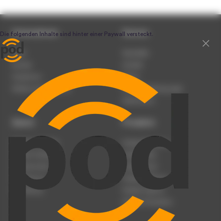
Unternehmen
Service
Team
Newsletter
Karriere
Kontakt
Impressum
Presse
Werben auf podcast.de
Nutzungsbedingungen
Datenschutz
Dienst
Produkte
Podcast anmelden
Podcast-Beratung
Podcast hochladen
Podcast-Jobs
Podcast-Events
Podcast-Push
Registrierung
Podcast-Werbung
Anmeldung
Podcast-Agentur
Podcast-Produktion