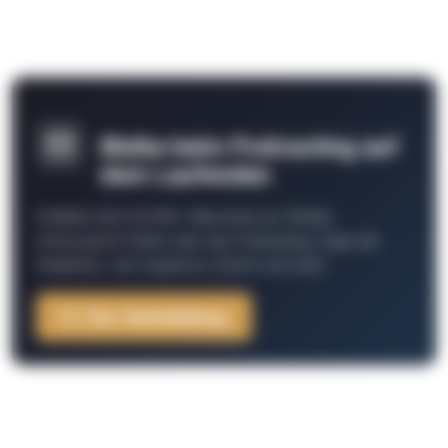
Bleibe beim Podcasting auf
dem Laufenden
Schließe Dich 26.000+ Menschen an. Erhalte
interessante Fakten über das Podcasting, Tipps der
Redaktion, Job-Angebote, Events und mehr.
Zur Anmeldung