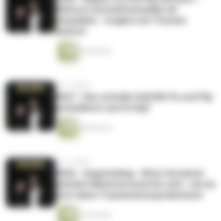
Mehrere Geschäftsmodelle mit
Immobilien - Insights mit Thorben
Andrich
56 Minuten
vor 3 Jahren
#027 - Das schnelle Geld Mit Fix und Flip
antizyklisch zum Erfolg? ️
58 Minuten
vor 3 Jahren
#026 - Gegenteiltag - Wenn Vermieter
plötzlich Mietinteressenten sind - wie du
jetzt deine Traumwohnung bekommst
47 Minuten