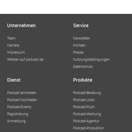
Unternehmen
Service
Team
Newsletter
Karriere
Kontakt
Impressum
Presse
Werben auf podcast.de
Nutzungsbedingungen
Datenschutz
Dienst
Produkte
Podcast anmelden
Podcast-Beratung
Podcast hochladen
Podcast-Jobs
Podcast-Events
Podcast-Push
Registrierung
Podcast-Werbung
Anmeldung
Podcast-Agentur
Podcast-Produktion