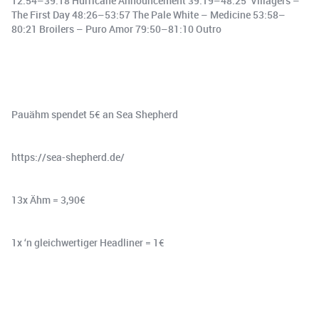
12:54–39:18 Hurricane Announcement 39:19–48:25 Villagers –
The First Day 48:26–53:57 The Pale White – Medicine 53:58–
80:21 Broilers – Puro Amor 79:50–81:10 Outro
Pauähm spendet 5€ an Sea Shepherd
https://sea-shepherd.de/
13x Ähm = 3,90€
1x ‘n gleichwertiger Headliner = 1€