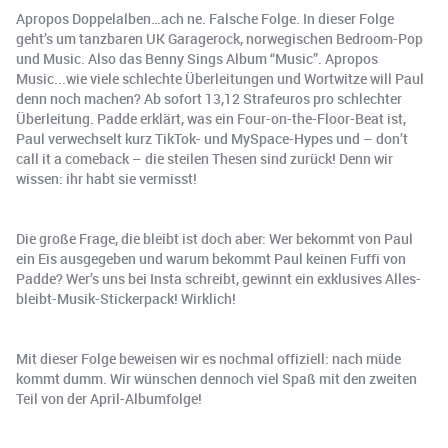
Apropos Doppelalben…ach ne. Falsche Folge. In dieser Folge
geht’s um tanzbaren UK Garagerock, norwegischen Bedroom-Pop
und Music. Also das Benny Sings Album “Music”. Apropos
Music...wie viele schlechte Überleitungen und Wortwitze will Paul
denn noch machen? Ab sofort 13,12 Strafeuros pro schlechter
Überleitung. Padde erklärt, was ein Four-on-the-Floor-Beat ist,
Paul verwechselt kurz TikTok- und MySpace-Hypes und – don’t
call it a comeback – die steilen Thesen sind zurück! Denn wir
wissen: ihr habt sie vermisst!
Die große Frage, die bleibt ist doch aber: Wer bekommt von Paul
ein Eis ausgegeben und warum bekommt Paul keinen Fuffi von
Padde? Wer’s uns bei Insta schreibt, gewinnt ein exklusives Alles-
bleibt-Musik-Stickerpack! Wirklich!
Mit dieser Folge beweisen wir es nochmal offiziell: nach müde
kommt dumm. Wir wünschen dennoch viel Spaß mit den zweiten
Teil von der April-Albumfolge!