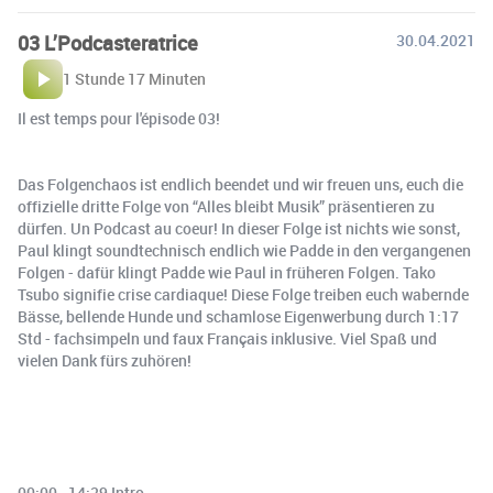
03 L’Podcasteratrice
30.04.2021
1 Stunde 17 Minuten
Il est temps pour l'épisode 03!
Das Folgenchaos ist endlich beendet und wir freuen uns, euch die
offizielle dritte Folge von “Alles bleibt Musik” präsentieren zu
dürfen. Un Podcast au coeur! In dieser Folge ist nichts wie sonst,
Paul klingt soundtechnisch endlich wie Padde in den vergangenen
Folgen - dafür klingt Padde wie Paul in früheren Folgen. Tako
Tsubo signifie crise cardiaque! Diese Folge treiben euch wabernde
Bässe, bellende Hunde und schamlose Eigenwerbung durch 1:17
Std - fachsimpeln und faux Français inklusive. Viel Spaß und
vielen Dank fürs zuhören!
00:00–14:39 Intro