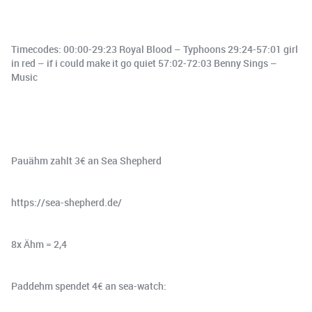
Timecodes: 00:00-29:23 Royal Blood – Typhoons 29:24-57:01 girl
in red – if i could make it go quiet 57:02-72:03 Benny Sings –
Music
Pauähm zahlt 3€ an Sea Shepherd
https://sea-shepherd.de/
8x Ähm = 2,4
Paddehm spendet 4€ an sea-watch: