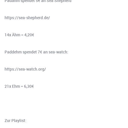
Pauähm spendet 5€ an Sea Shepherd
https://sea-shepherd.de/
14x Ähm = 4,20€
Paddehm spendet 7€ an sea-watch:
https://sea-watch.org/
21x Ehm = 6,30€
Zur Playlist: