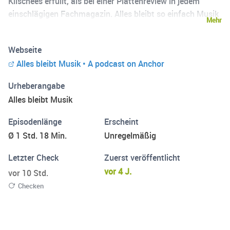
Klischees erfüllt, als bei einer Plattenreview in jedem
einschlägigen Fachmagazin. Alles bleibt so einfach Musik
Mehr
in ihnen!
Webseite
Alles bleibt Musik • A podcast on Anchor
Urheberangabe
Alles bleibt Musik
Episodenlänge
Erscheint
Ø 1 Std. 18 Min.
Unregelmäßig
Letzter Check
Zuerst veröffentlicht
vor 4 J.
vor 10 Std.
Checken