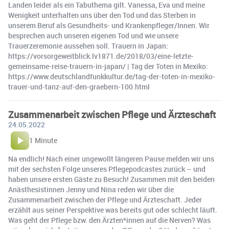
Landen leider als ein Tabuthema gilt. Vanessa, Eva und meine
Wenigkeit unterhalten uns über den Tod und das Sterben in
unserem Beruf als Gesundheits- und Krankenpfleger/Innen. Wir
besprechen auch unseren eigenen Tod und wie unsere
Trauerzeremonie aussehen soll. Trauern in Japan:
https://vorsorgeweitblick.lv1871.de/2018/03/eine-letzte-
gemeinsame-reise-trauern-in-japan/ | Tag der Toten in Mexiko:
https://www.deutschlandfunkkultur.de/tag-der-toten-in-mexiko-
trauer-und-tanz-auf-den-graebern-100.html
Zusammenarbeit zwischen Pflege und Ärzteschaft
24.05.2022
1 Minute
Na endlich! Nach einer ungewollt längeren Pause melden wir uns
mit der sechsten Folge unseres Pflegepodcastes zurück – und
haben unsere ersten Gäste zu Besuch! Zusammen mit den beiden
Anästhesistinnen Jenny und Nina reden wir über die
Zusammenarbeit zwischen der Pflege und Ärzteschaft. Jeder
erzählt aus seiner Perspektive was bereits gut oder schlecht läuft.
Was geht der Pflege bzw. den Ärzten*innen auf die Nerven? Was