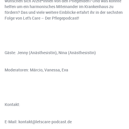
wünschen sich Ärzte*innen von den Pflegenden? Und was könnte
helfen um ein harmonisches Miteinander im Krankenhaus zu
fördern? Das und viele weitere Einblicke erfahrt ihr in der sechsten
Folge von Let's Care – Der Pflegepodcast!
Gäste: Jenny (Anästhesistin), Nina (Anästhesistin)
Moderatoren: Márcio, Vanessa, Eva
Kontakt:
E-Mail: kontakt@letscare-podcast.de