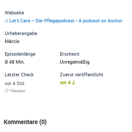
Prise Humor. Möglichkeiten um mit uns in Kontakt zu
Webseite
treten: E-Mail: kontakt@letscare-podcast.de Instagram:
Let's Care – Der Pflegepodcast • A podcast on Anchor
@letscarepodcast
Urheberangabe
Márcio
Episodenlänge
Erscheint
Ø 48 Min.
Unregelmäßig
Letzter Check
Zuerst veröffentlicht
vor 4 J.
vor 4 Std.
Checken
Kommentare (0)