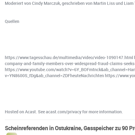
Moderiert von Cindy Marczuk, geschrieben von Martin Liss und Liam
Quellen
https://www.tagesschau.de/multimedia/video/video-1090147.html
company-and-family-members-over-widespread-fraud-claims-seeks
https://www.youtube.com/watch?v=6Y_BOFmtnck&ab_channel=Han
v=YN8600S_fDg&ab_channel=ZDFheuteNachrichten https://www.y
Hosted on Acast. See acast.com/privacy for more information.
Scheinreferenden in Ostukraine, Gasspeicher zu 90 Pr