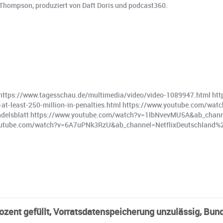
 Thompson, produziert von Daft Doris und podcast360.
 https://www.tagesschau.de/multimedia/video/video-1089947.html ht
-at-least-250-million-in-penalties.html https://www.youtube.com/w
delsblatt https://www.youtube.com/watch?v=1lbNvevMU5A&ab_chann
outube.com/watch?v=6A7uPNk3RzU&ab_channel=NetflixDeutschland%
ozent gefüllt, Vorratsdatenspeicherung unzulässig, Bun