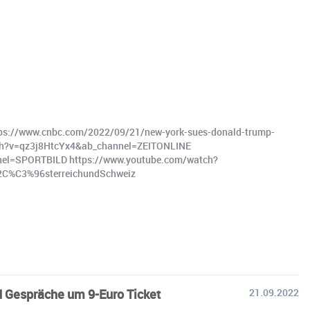
tps://www.cnbc.com/2022/09/21/new-york-sues-donald-trump-
atch?v=qz3j8HtcYx4&ab_channel=ZEITONLINE
el=SPORTBILD https://www.youtube.com/watch?
2C%C3%96sterreichundSchweiz
d Gespräche um 9-Euro Ticket
21.09.2022