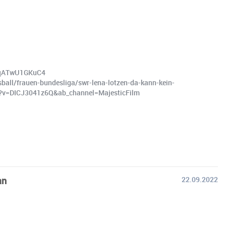
v=qATwU1GKuC4
all/frauen-bundesliga/swr-lena-lotzen-da-kann-kein-
tch?v=DICJ3041z6Q&ab_channel=MajesticFilm
an
22.09.2022