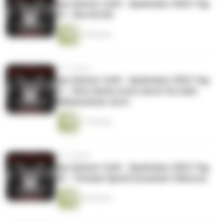
das Geister Cafè - Spuktober 2022 Tag
22 - Das Archiv
14 Minuten
vor 3 Jahren
das Geister Cafè - Spuktober 2022 Tag
21 - Eine Sache noch, bevor Du mein
Mitbewohner wirst
11 Minuten
vor 3 Jahren
das Geister Cafè - Spuktober 2022 Tag
20 - Thomas Speck inszeniert Glencoe
30 Minuten