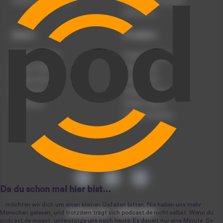
Werben auf podcast.de
Nutzungsbedingungen
Datenschutz
Dienst
Produkte
Podcast anmelden
Podcast-Beratung
Podcast hochladen
Podcast-Jobs
Podcast-Events
Podcast-Push
Registrierung
Podcast-Werbung
Anmeldung
Podcast-Agentur
Podcast-Produktion
podcast.de ~ 2004-2026