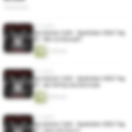
156 Episoden
vor 3 Jahren
das Geister Cafè - Spuktober 2022 Tag
30 - Wer ist Konrad?!
13 Minuten
vor 3 Jahren
das Geister Cafè - Spuktober 2022 Tag
29 - die füfftys bei Gertrude
28 Minuten
vor 3 Jahren
das Geister Cafè - Spuktober 2022 Tag
28 - Haut wie Horror