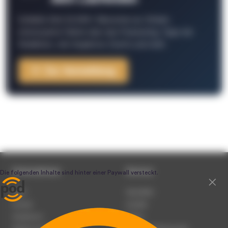
Schließe Dich 26.000+ Menschen an. Erhalte
interessante Fakten über das Podcasting, Tipps der
Redaktion, Job-Angebote, Events und mehr.
Zur Anmeldung
Unternehmen
Service
Team
Newsletter
Karriere
Kontakt
Impressum
Presse