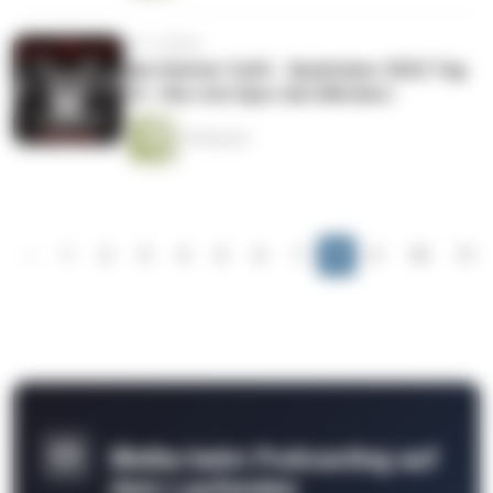
vor 3 Jahren
das Geister Cafè - Spuktober 2022 Tag
16 - Die rote Spur des Mörders
10 Minuten
‹
1
2
3
4
5
6
7
8
9
10
11
Bleibe beim Podcasting auf
dem Laufenden