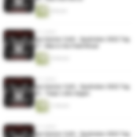
9 Minuten
vor 3 Jahren
das Geister Cafè - Spuktober 2022 Tag
27 - Man in the Field Ritual
10 Minuten
vor 3 Jahren
das Geister Cafè - Spuktober 2022 Tag
26 - Tanja`s alte Sagen
11 Minuten
vor 3 Jahren
das Geister Cafè - Spuktober 2022 Tag