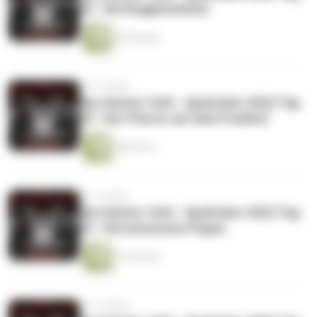
25 - Die Roggenmuhme
22 Minuten
vor 3 Jahren
das Geister Cafè - Spuktober 2022 Tag
24 - Der Pfarrer auf dem Friedhof
5 Minuten
vor 3 Jahren
das Geister Cafè - Spuktober 2022 Tag
23 - Die besessene Puppe
12 Minuten
vor 3 Jahren