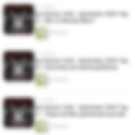
vor 3 Jahren
das Geister Cafè - Spuktober 2022 Tag
19 - Wer ist Bloody Mary?
24 Minuten
vor 3 Jahren
das Geister Cafè - Spuktober 2022 Tag
18 - Storytime mit Geistergeflüster
22 Minuten
vor 3 Jahren
das Geister Cafè - Spuktober 2022 Tag
17 - Tanja und Ilka, gemeinsam gruseln
12 Minuten