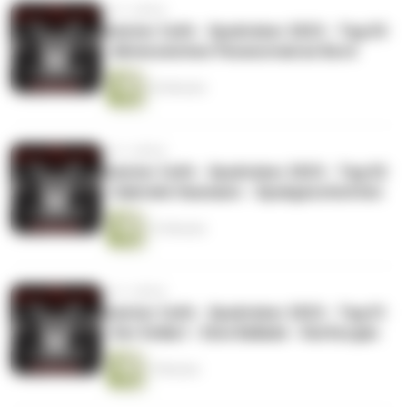
vor 2 Jahren
Geister Cafè - Spuktober 2023 - Tag 03
- Aktenzeichen Paranormal an Bord
24 Minuten
vor 2 Jahren
Geister Cafè - Spuktober 2023 - Tag 02
- Gabriele Hasmann - Spukgeschichten
12 Minuten
vor 2 Jahren
Geister Cafè - Spuktober 2023 - Tag 01
- Der Dollart - Eine Ballade - Kai Kurgan
7 Minuten