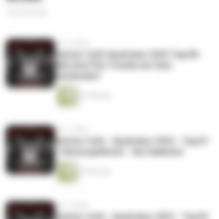
156 Episoden
vor 2 Jahren
Geister Cafè Spuktober 2023 Tag 08-
Bibo liest"Der fremde auf dem
Dachboden"
21 Minuten
vor 2 Jahren
Geister Cafè - Spuktober 2023 - Tag 07
- Geistergeflüster - Die Saalenixe
10 Minuten
vor 2 Jahren
Geister Cafè - Spuktober 2023 - Tag 06