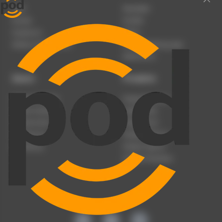
Team
Newsletter
Karriere
Kontakt
Impressum
Presse
Werben auf podcast.de
Nutzungsbedingungen
Datenschutz
Dienst
Produkte
Podcast anmelden
Podcast-Beratung
Podcast hochladen
Podcast-Jobs
Podcast-Events
Podcast-Push
Registrierung
Podcast-Werbung
Anmeldung
Podcast-Agentur
Podcast-Produktion