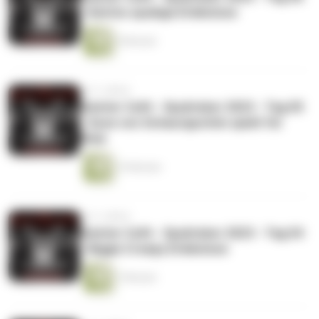
- Katrins spukige Erlebnisse
9 Minuten
vor 2 Jahren
Geister Cafè - Spuktober 2023 - Tag 05
- Suse von Schaurigschön spielt für
Elsie
19 Minuten
vor 2 Jahren
Geister Cafè - Spuktober 2023 - Tag 04
- Biggis Creepy Erlebnisse
7 Minuten