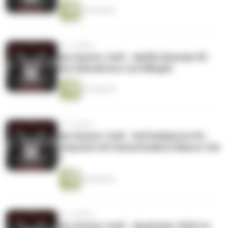
52 Minuten
vor 3 Jahren
das Geister Cafè - die50s Episode 55 -
Das Sühnekreuz von Ellingen
22 Minuten
vor 3 Jahren
das Geister Cafè - Kaffeeklatsch 04-
Gespräch mit Geisterheilerin Bianca Teil
3
43 Minuten
vor 3 Jahren
das Geister Cafè - Spuktober 2022 ist