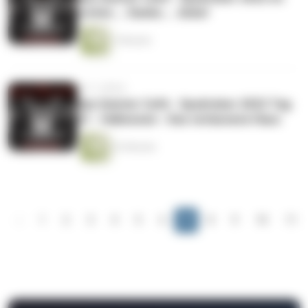
vorbei.... Danke.... Anke!
7 Minuten
vor 3 Jahren
das Geister Cafè - Spuktober 2022 Tag
31 - Halloween - Das verlassene Haus
22 Minuten
‹
1
2
3
4
5
6
7
8
9
10
11