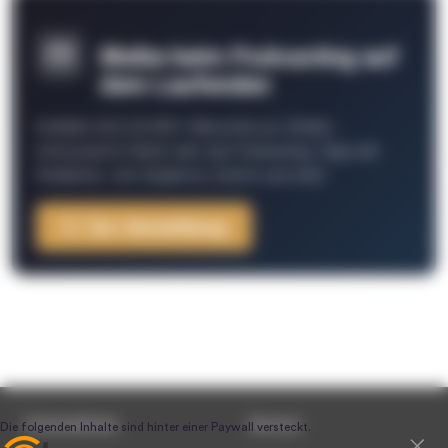
Bleibe beim Podcasting auf
dem Laufenden
Schließe Dich 26.000+ Menschen an. Erhalte
interessante Fakten über das Podcasting, Tipps der
Redaktion, Job-Angebote, Events und mehr.
Zur Anmeldung
Unternehmen
Service