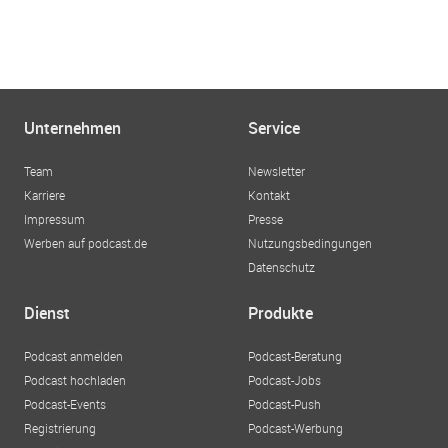
Unternehmen
Service
Team
Newsletter
Karriere
Kontakt
Impressum
Presse
Werben auf podcast.de
Nutzungsbedingungen
Datenschutz
Dienst
Produkte
Podcast anmelden
Podcast-Beratung
Podcast hochladen
Podcast-Jobs
Podcast-Events
Podcast-Push
Registrierung
Podcast-Werbung