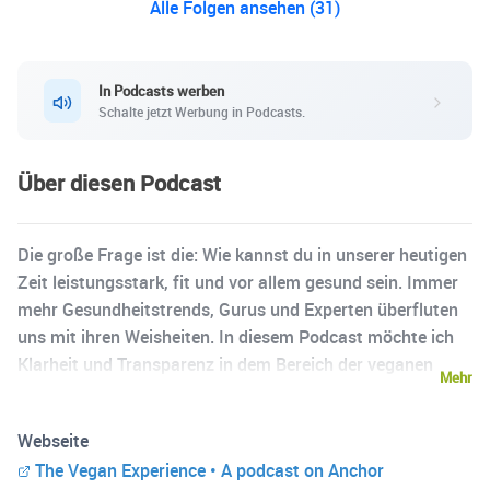
Alle Folgen ansehen (31)
In Podcasts werben
Schalte jetzt Werbung in Podcasts.
Über diesen Podcast
Die große Frage ist die: Wie kannst du in unserer heutigen
Zeit leistungsstark, fit und vor allem gesund sein. Immer
mehr Gesundheitstrends, Gurus und Experten überfluten
uns mit ihren Weisheiten. In diesem Podcast möchte ich
Klarheit und Transparenz in dem Bereich der veganen
Mehr
Ernährungsweise bringen und meine Erfahrungen und
Erkenntnisse mit dir teilen. Höre die Geschichten, lass dich
Webseite
inspirieren und lerne aus den Erfahrungen wie auch du
The Vegan Experience • A podcast on Anchor
das Maximum aus der Vegan Experience herausholen