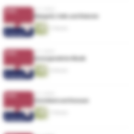
vor 3 Jahren
Klangstil, Cello und Roboter
17 Minuten
vor 3 Jahren
Unvergessliche Musik
16 Minuten
vor 3 Jahren
Christkind und Konsum
17 Minuten