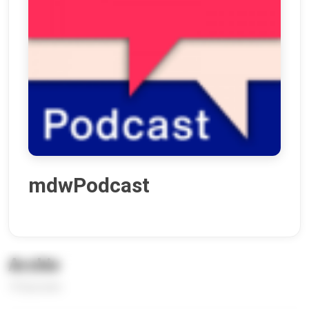
mdwPodcast
Archiv
19 Episoden