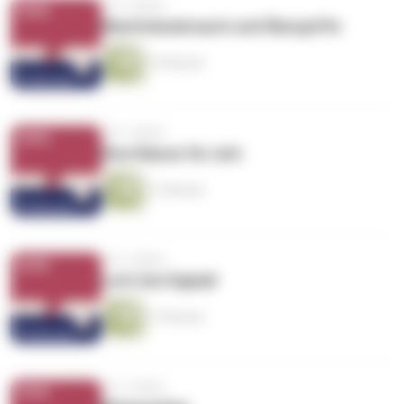
vor 3 Jahren
Machtmissbrauch und Übergriffe
15 Minuten
vor 3 Jahren
Eine Klasse für sich
17 Minuten
vor 3 Jahren
Let’s Get Digital!
17 Minuten
vor 3 Jahren