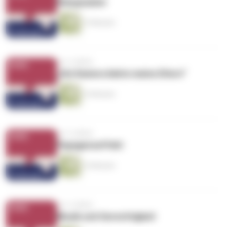
Klangzauber
15 Minuten
vor 4 Jahren
„Die Kamera liebte meine Eltern“
14 Minuten
vor 4 Jahren
Papagenoeffekt
14 Minuten
vor 4 Jahren
Musik und Gerechtigkeit