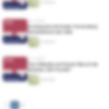
17 Minuten
vor 4 Jahren
Im Gespräch mit Evelyn Torton Beck,
Ehrendoktorin der mdw
12 Minuten
vor 5 Jahren
Text, Melodie und Sound: Was ist die
(Sommer-)Hit-Formel?
18 Minuten
‹
1
2
›