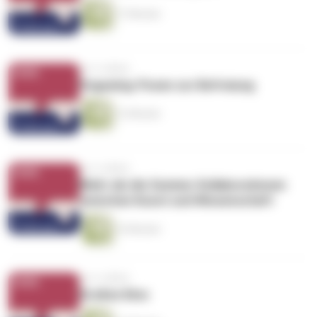
17 Minuten
vor 4 Jahren
Vogueing: Posen zur Befreiung
12 Minuten
vor 4 Jahren
Mehr als die Summe: Kollaborationen
zwischen Kunst und Wissenschaft
16 Minuten
vor 4 Jahren
Großes Kino