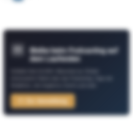
Bleibe beim Podcasting auf
dem Laufenden
Schließe Dich 26.000+ Menschen an. Erhalte
interessante Fakten über das Podcasting, Tipps der
Redaktion, Job-Angebote, Events und mehr.
Zur Anmeldung