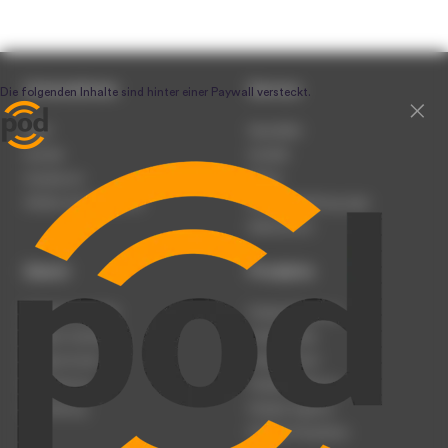
Unternehmen
Service
Team
Newsletter
Karriere
Kontakt
Impressum
Presse
Werben auf podcast.de
Nutzungsbedingungen
Datenschutz
Dienst
Produkte
Podcast anmelden
Podcast-Beratung
Podcast hochladen
Podcast-Jobs
Podcast-Events
Podcast-Push
Registrierung
Podcast-Werbung
Anmeldung
Podcast-Agentur
Podcast-Produktion