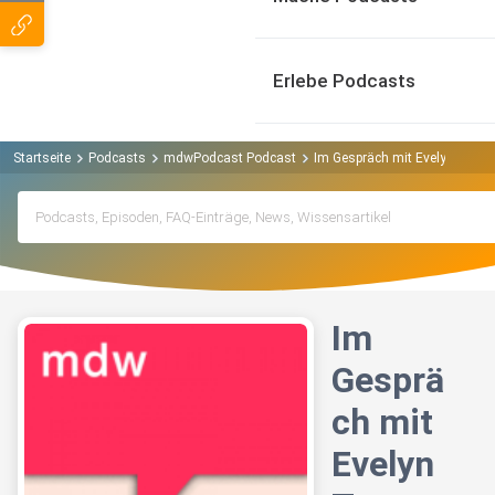
Erlebe Podcasts
Startseite
Podcasts
mdwPodcast Podcast
Im Gespräch mit Evelyn Torto
Im
Gesprä
ch mit
Evelyn