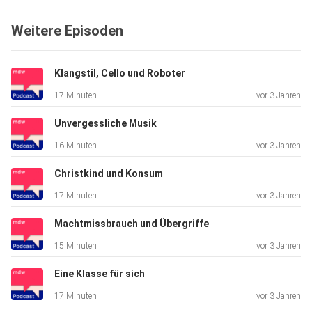
hinterfragen.
Weitere Episoden
Aus den Frauenstudien entwickelten sich im weiteren die
Gender
Studies.
Klangstil, Cello und Roboter
17 Minuten
vor 3 Jahren
Auch an der mdw wird in diesem Feld geforscht. Doris
Unvergessliche Musik
Ingrisch ist
16 Minuten
vor 3 Jahren
die verantwortliche Professorin und seit vielen Jahren im
Kontakt
Christkind und Konsum
mit Evelyn Torton Beck.
17 Minuten
vor 3 Jahren
Machtmissbrauch und Übergriffe
Eine Aufzeichnung der Verleihung ist in der mdwMediathek
15 Minuten
vor 3 Jahren
abrufbar.
Eine Klasse für sich
17 Minuten
vor 3 Jahren