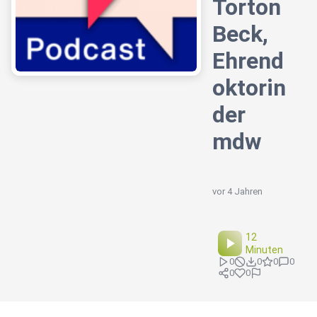
Torton
Beck,
Ehrend
oktorin
der
mdw
vor 4 Jahren
12
Minuten
0
0
0
0
0
0