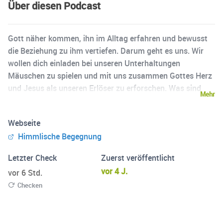
Über diesen Podcast
Gott näher kommen, ihn im Alltag erfahren und bewusst
die Beziehung zu ihm vertiefen. Darum geht es uns. Wir
wollen dich einladen bei unseren Unterhaltungen
Mäuschen zu spielen und mit uns zusammen Gottes Herz
und Jesus als unseren Erlöser zu erforschen. Was sind
Mehr
deine Fragen? Wovon möchtest du mehr hören? Lass uns
eine Nachricht bei Instagram da und wir freuen uns die
Webseite
Podcastfolgen entsprechend zu gestalten.
Himmlische Begegnung
Letzter Check
Zuerst veröffentlicht
vor 4 J.
vor 6 Std.
Checken