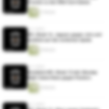
Preview zu den Wild Card Games
31 Minuten
vor 3 Jahren
NFL Week 16. Jaguars gegen Jets und
Ausblick auf die restlichen Spiele
29 Minuten
vor 3 Jahren
Rückblick NFL Week 15 inkl. Monday
Night Game Rams gegen Packers
26 Minuten
vor 3 Jahren