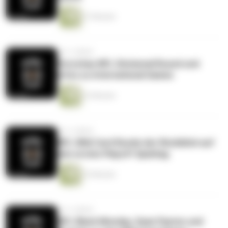
27 Minuten
vor 3 Jahren
Vorschau NFL Divisional Round und
Infos zu International Games
23 Minuten
vor 3 Jahren
NFL Wild Card Runde der Rückblick auf
den ersten Playoff Spieltag
33 Minuten
vor 3 Jahren
NFL Black Monday, Sean Payton und