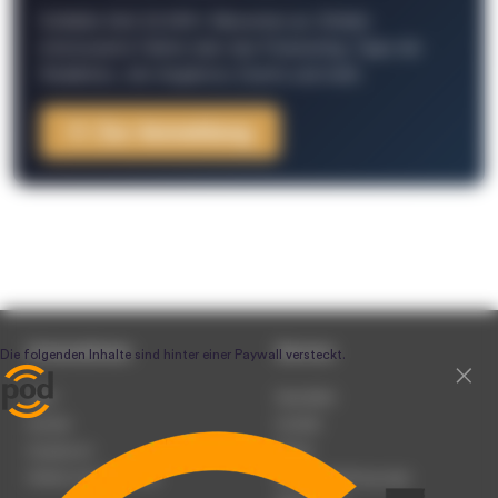
Schließe Dich 26.000+ Menschen an. Erhalte
interessante Fakten über das Podcasting, Tipps der
Redaktion, Job-Angebote, Events und mehr.
Zur Anmeldung
Unternehmen
Service
Team
Newsletter
Karriere
Kontakt
Impressum
Presse
Werben auf podcast.de
Nutzungsbedingungen