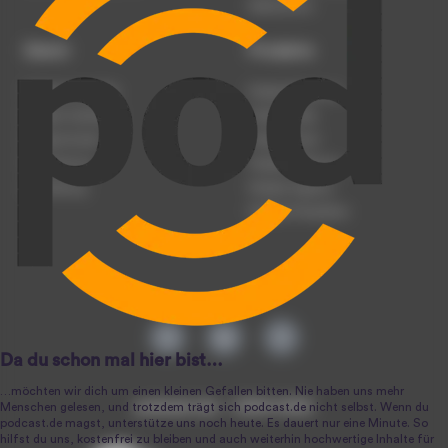
Datenschutz
Dienst
Produkte
Podcast anmelden
Podcast-Beratung
Podcast hochladen
Podcast-Jobs
Podcast-Events
Podcast-Push
Registrierung
Podcast-Werbung
Anmeldung
Podcast-Agentur
Podcast-Produktion
podcast.de ~ 2004-2026