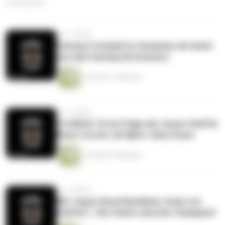
67 Episoden
vor 3 Jahren
Fantasy Football for Dummies mit Andri
von den Fantasy BroCasters
1 Stunde 11 Minuten
vor 3 Jahren
I‘m BACK. Erste Folge der neuen Staffel.
Bears Corner mit Björn. Bear Down
1 Stunde 29 Minuten
vor 3 Jahren
NFL Super Bowl Rückblick. Ende von
Staffel 1. Die Chiefs sind der Champion!