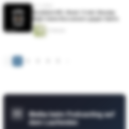
vor 3 Jahren
Rückblick NFL Week 13 inkl. Monday
Night Game Buccaneers gegen Saints
27 Minuten
‹
1
2
3
4
5
›
Bleibe beim Podcasting auf
dem Laufenden