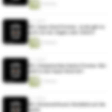
19 Minuten
vor 3 Jahren
NFL Super Bowl Preview. Ja die gibt es
auch von mir. Eagles oder Chiefs?
19 Minuten
vor 3 Jahren
NFL Championship Games Preview. Wer
zieht in den Super Bowl ein?
21 Minuten
vor 3 Jahren
NFL Divisional Round. Rückblick auf die
Spiele