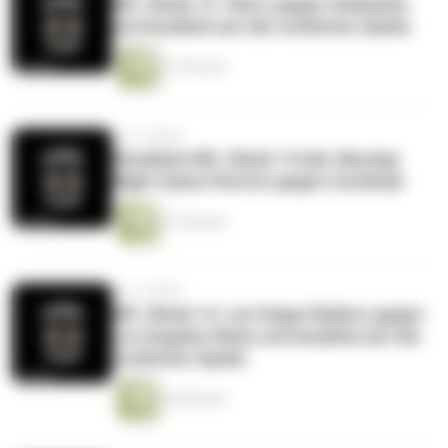
NFL Week 15. 49ers gegen Seahawks
und Ausblick auf die restlichen Spiele
27 Minuten
vor 3 Jahren
Rückblick NFL Week 14 inkl. Monday
Night Game Patriots gegen Cardinals
37 Minuten
vor 3 Jahren
NFL Week 14. Las Vegas Raiders gegen
Los Angeles Rams und Ausblick auf die
restlichen Spiele
24 Minuten