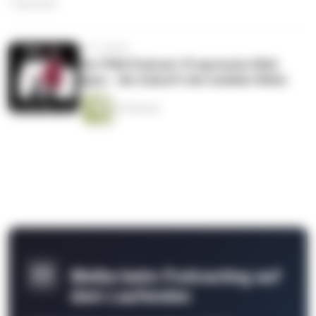
1 Episoden
vor 4 Jahren
Der PWA Podcast: Progressive Web
Apps - die Zukunft des mobilen Webs
33 Minuten
Bleibe beim Podcasting auf
dem Laufenden