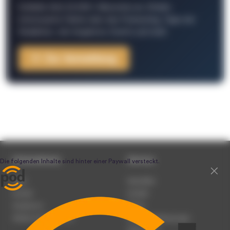
Schließe Dich 26.000+ Menschen an. Erhalte
interessante Fakten über das Podcasting, Tipps der
Redaktion, Job-Angebote, Events und mehr.
Zur Anmeldung
Unternehmen
Service
Team
Newsletter
Karriere
Kontakt
Impressum
Presse
Werben auf podcast.de
Nutzungsbedingungen