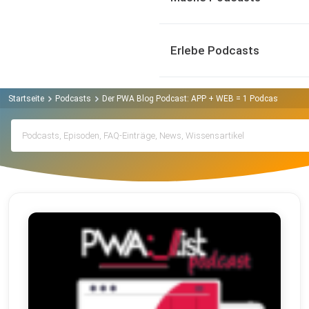
Erlebe Podcasts
Startseite
Podcasts
Der PWA Blog Podcast: APP + WEB = 1 Podcast
Arch