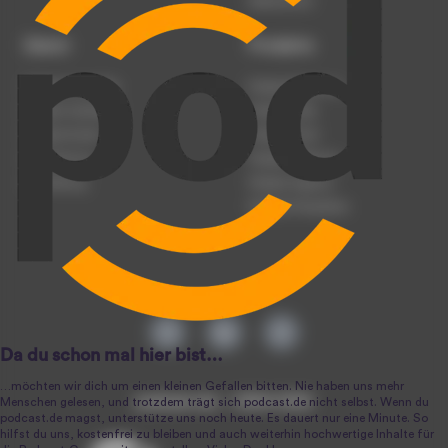
Datenschutz
Dienst
Produkte
Podcast anmelden
Podcast-Beratung
Podcast hochladen
Podcast-Jobs
Podcast-Events
Podcast-Push
Registrierung
Podcast-Werbung
Anmeldung
Podcast-Agentur
Podcast-Produktion
podcast.de ~ 2004-2026