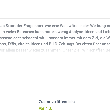
s Stock der Frage nach, wie eine Welt wäre, in der Werbung n
. In vielen Bereichen kann mit ein wenig Analyse, Ideen und Li
blassend oder schadenfroh – sondern immer mit dem Ziel, die W
ons, Effis, viralen Ideen und BILD-Zeitungs-Berichten über uns
or allem besser wieder zusammen. Unser Ziel: Wir schaffen Be
dass Werbung endlich allen Beteiligten Freude macht.
Zuerst veröffentlicht
vor 4 J.