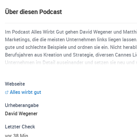
Über diesen Podcast
Im Podcast Alles Wirbt Gut gehen David Wegener und Matthia
Marketings, die die meisten Unternehmen links liegen lassen
gute und schlechte Beispiele und ordnen sie ein. Nicht hera
Berufsjahren aus Kreation und Strategie, diversen Cannes Li
Unternehmen im Detail auseinander und setzen sie neu und v
Berührungspunkt steckt, und leisten unseren Beitrag dafür, 
Webseite
Alles wirbt gut
Urheberangabe
David Wegener
Letzter Check
vor 38 Min.